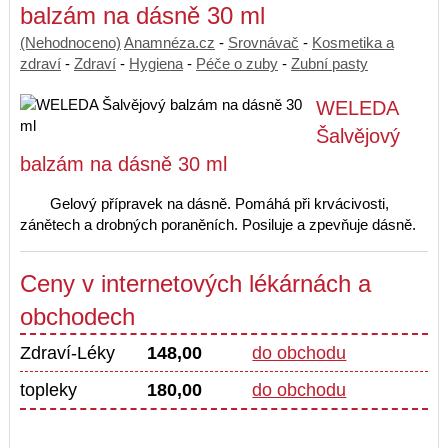
balzám na dásně 30 ml
(Nehodnoceno)
Anamnéza.cz
-
Srovnávač
-
Kosmetika a
zdraví
-
Zdraví
-
Hygiena
-
Péče o zuby
-
Zubní pasty
WELEDA
Šalvějový
balzám na dásně 30 ml
Gelový přípravek na dásně. Pomáhá při krvácivosti,
zánětech a drobných poraněních. Posiluje a zpevňuje dásně.
Ceny v internetových lékárnách a
obchodech
Zdraví-Léky
148,00
do obchodu
topleky
180,00
do obchodu