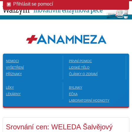
Přihlásit se pomocí
NEMOCI
PRVNÍ POMOC
VYŠETŘENÍ
LIDSKÉ TĚLO
PŘÍZNAKY
ČLÁNKY O ZDRAVÍ
LÉKY
BYLINKY
LÉKÁRNY
ÉČKA
LABORATORNÍ HODNOTY
Srovnání cen: WELEDA Šalvějový