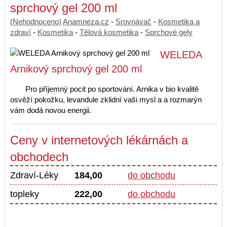
sprchový gel 200 ml
(Nehodnoceno)
Anamnéza.cz
-
Srovnávač
-
Kosmetika a
zdraví
-
Kosmetika
-
Tělová kosmetika
-
Sprchové gely
WELEDA
Arnikový sprchový gel 200 ml
Pro příjemný pocit po sportování. Arnika v bio kvalitě
osvěží pokožku, levandule zklidní vaši mysl a a rozmarýn
vám dodá novou energii.
Ceny v internetových lékárnách a
obchodech
Zdraví-Léky
184,00
do obchodu
topleky
222,00
do obchodu