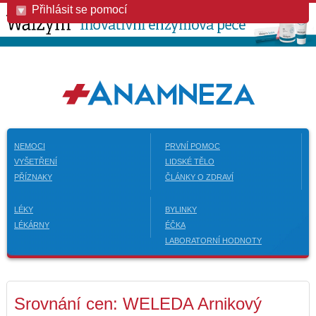
Přihlásit se pomocí
NEMOCI
PRVNÍ POMOC
VYŠETŘENÍ
LIDSKÉ TĚLO
PŘÍZNAKY
ČLÁNKY O ZDRAVÍ
LÉKY
BYLINKY
LÉKÁRNY
ÉČKA
LABORATORNÍ HODNOTY
Srovnání cen: WELEDA Arnikový