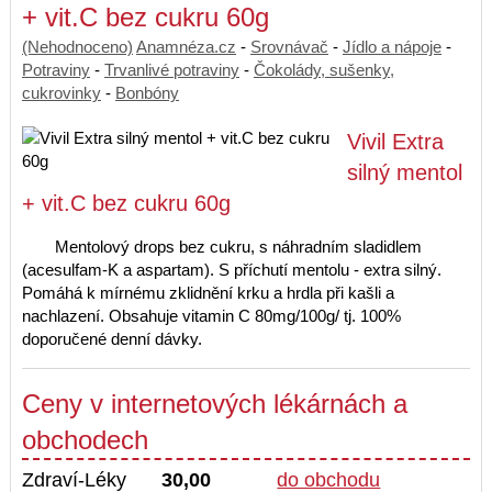
+ vit.C bez cukru 60g
(Nehodnoceno)
Anamnéza.cz
-
Srovnávač
-
Jídlo a nápoje
-
Potraviny
-
Trvanlivé potraviny
-
Čokolády, sušenky,
cukrovinky
-
Bonbóny
Vivil Extra
silný mentol
+ vit.C bez cukru 60g
Mentolový drops bez cukru, s náhradním sladidlem
(acesulfam-K a aspartam). S příchutí mentolu - extra silný.
Pomáhá k mírnému zklidnění krku a hrdla při kašli a
nachlazení. Obsahuje vitamin C 80mg/100g/ tj. 100%
doporučené denní dávky.
Ceny v internetových lékárnách a
obchodech
Zdraví-Léky
30,00
do obchodu