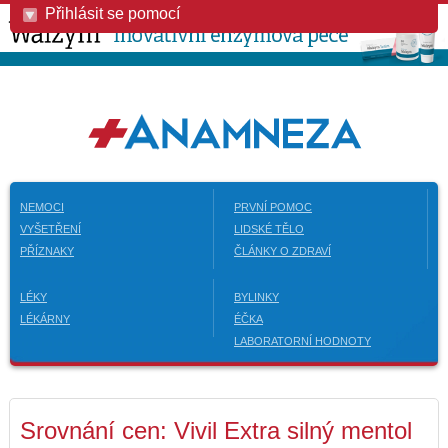
Přihlásit se pomocí
NEMOCI
PRVNÍ POMOC
VYŠETŘENÍ
LIDSKÉ TĚLO
PŘÍZNAKY
ČLÁNKY O ZDRAVÍ
LÉKY
BYLINKY
LÉKÁRNY
ÉČKA
LABORATORNÍ HODNOTY
Srovnání cen: Vivil Extra silný mentol