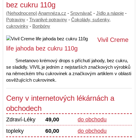
bez cukru 110g
(Nehodnoceno)
Anamnéza.cz
-
Srovnávač
-
Jídlo a nápoje
-
Potraviny
-
Trvanlivé potraviny
-
Čokolády, sušenky,
cukrovinky
-
Bonbóny
Vivil Creme
life jahoda bez cukru 110g
Smetanovo krémový drops s příchutí jahody, bez cukru,
se sladidly. VIVIL je jedním z nejstarších značkových výrobků
na německém trhu cukrovinek a značkovým artiklem v oblasti
osvěžujících cukrovinek.
Ceny v internetových lékárnách a
obchodech
Zdraví-Léky
49,00
do obchodu
topleky
60,00
do obchodu