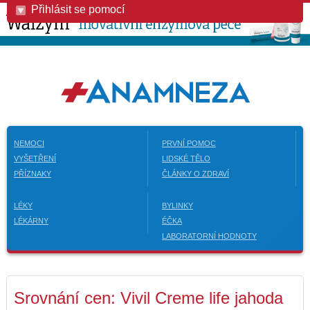
Přihlásit se pomocí
NEMOCI
PRVNÍ POMOC
VYŠETŘENÍ
LIDSKÉ TĚLO
PŘÍZNAKY
ČLÁNKY O ZDRAVÍ
LÉKY
BYLINKY
LÉKÁRNY
ÉČKA
LABORATORNÍ HODNOTY
Srovnání cen: Vivil Creme life jahoda