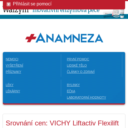
Přihlásit se pomocí
NEMOCI
PRVNÍ POMOC
VYŠETŘENÍ
LIDSKÉ TĚLO
PŘÍZNAKY
ČLÁNKY O ZDRAVÍ
LÉKY
BYLINKY
LÉKÁRNY
ÉČKA
LABORATORNÍ HODNOTY
Srovnání cen: VICHY Liftactiv Flexilift