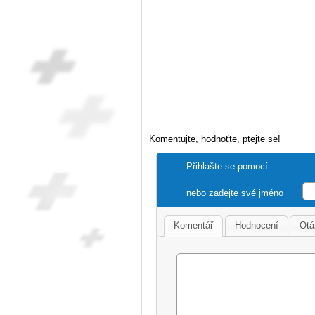
Komentujte, hodnoťte, ptejte se!
Přihlašte se pomocí
nebo zadejte své jméno
Komentář
Hodnocení
Otá