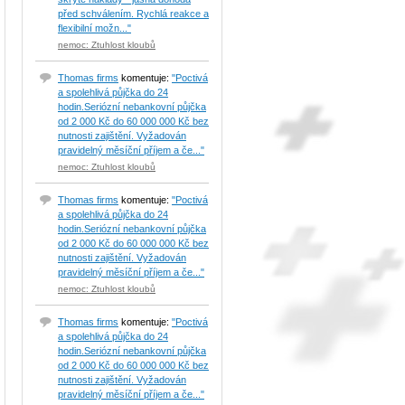
před schválením. Rychlá reakce a
flexibilní možn..."
nemoc: Ztuhlost kloubů
Thomas firms
komentuje:
"Poctivá
a spolehlivá půjčka do 24
hodin.Seriózní nebankovní půjčka
od 2 000 Kč do 60 000 000 Kč bez
nutnosti zajištění. Vyžadován
pravidelný měsíční příjem a če..."
nemoc: Ztuhlost kloubů
Thomas firms
komentuje:
"Poctivá
a spolehlivá půjčka do 24
hodin.Seriózní nebankovní půjčka
od 2 000 Kč do 60 000 000 Kč bez
nutnosti zajištění. Vyžadován
pravidelný měsíční příjem a če..."
nemoc: Ztuhlost kloubů
Thomas firms
komentuje:
"Poctivá
a spolehlivá půjčka do 24
hodin.Seriózní nebankovní půjčka
od 2 000 Kč do 60 000 000 Kč bez
nutnosti zajištění. Vyžadován
pravidelný měsíční příjem a če..."