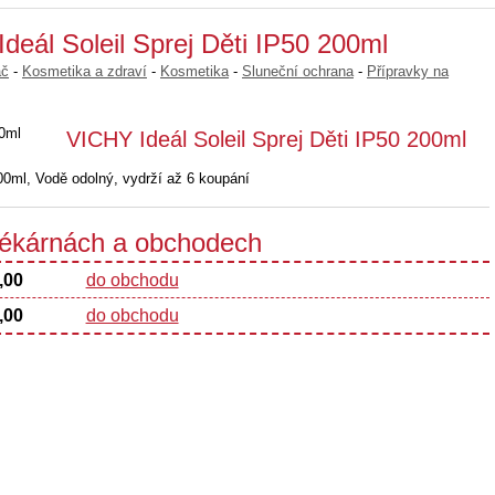
deál Soleil Sprej Děti IP50 200ml
ač
-
Kosmetika a zdraví
-
Kosmetika
-
Sluneční ochrana
-
Přípravky na
VICHY Ideál Soleil Sprej Děti IP50 200ml
l, Vodě odolný, vydrží až 6 koupání
 lékárnách a obchodech
,00
do obchodu
,00
do obchodu