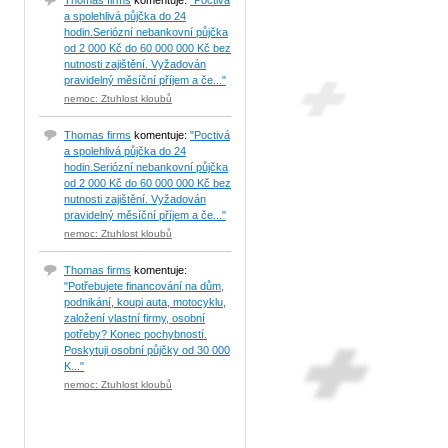
Thomas firms
komentuje:
"Poctivá
a spolehlivá půjčka do 24
hodin.Seriózní nebankovní půjčka
od 2 000 Kč do 60 000 000 Kč bez
nutnosti zajištění. Vyžadován
pravidelný měsíční příjem a če..."
nemoc: Ztuhlost kloubů
Thomas firms
komentuje:
"Poctivá
a spolehlivá půjčka do 24
hodin.Seriózní nebankovní půjčka
od 2 000 Kč do 60 000 000 Kč bez
nutnosti zajištění. Vyžadován
pravidelný měsíční příjem a če..."
nemoc: Ztuhlost kloubů
Thomas firms
komentuje:
"Potřebujete financování na dům,
podnikání, koupi auta, motocyklu,
založení vlastní firmy, osobní
potřeby? Konec pochybností.
Poskytuji osobní půjčky od 30 000
K..."
nemoc: Ztuhlost kloubů