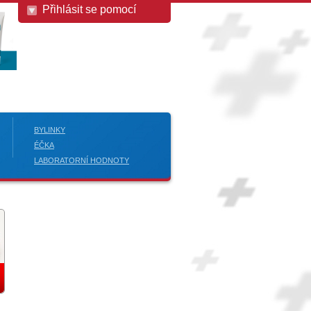
Přihlásit se pomocí
BYLINKY
ÉČKA
LABORATORNÍ HODNOTY