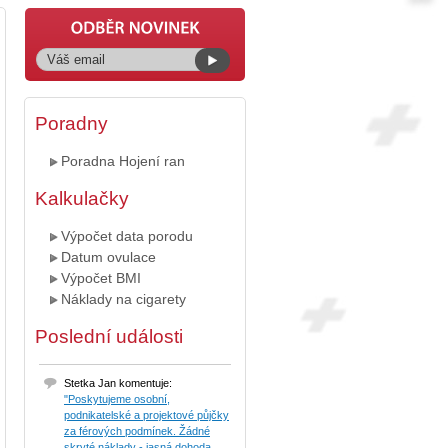
Poradny
Poradna Hojení ran
Kalkulačky
Výpočet data porodu
Datum ovulace
Výpočet BMI
Náklady na cigarety
Poslední události
Stetka Jan komentuje:
"Poskytujeme osobní,
podnikatelské a projektové půjčky
za férových podmínek. Žádné
skryté náklady - jasná dohoda