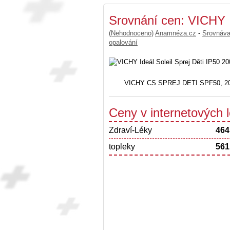
Srovnání cen: VICHY I
(Nehodnoceno)
Anamnéza.cz
-
Srovnáv
opalování
VICHY CS SPREJ DETI SPF50, 200m
Ceny v internetových
Zdraví-Léky
464
topleky
561