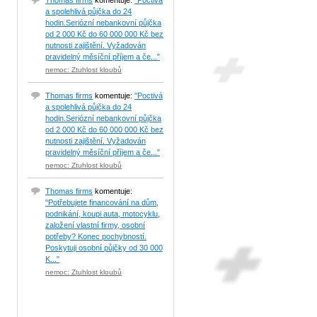
Thomas firms
komentuje:
"Poctivá
a spolehlivá půjčka do 24
hodin.Seriózní nebankovní půjčka
od 2 000 Kč do 60 000 000 Kč bez
nutnosti zajištění. Vyžadován
pravidelný měsíční příjem a če..."
nemoc: Ztuhlost kloubů
Thomas firms
komentuje:
"Poctivá
a spolehlivá půjčka do 24
hodin.Seriózní nebankovní půjčka
od 2 000 Kč do 60 000 000 Kč bez
nutnosti zajištění. Vyžadován
pravidelný měsíční příjem a če..."
nemoc: Ztuhlost kloubů
Thomas firms
komentuje:
"Potřebujete financování na dům,
podnikání, koupi auta, motocyklu,
založení vlastní firmy, osobní
potřeby? Konec pochybností.
Poskytuji osobní půjčky od 30 000
K..."
nemoc: Ztuhlost kloubů