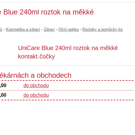
e Blue 240ml roztok na měkké
ač
-
Kosmetika a zdraví
-
Zdraví
-
Oční optika
-
Roztoky a pomůcky ke
UniCare Blue 240ml roztok na měkké
kontakt.čočky
 lékárnách a obchodech
,00
do obchodu
,00
do obchodu