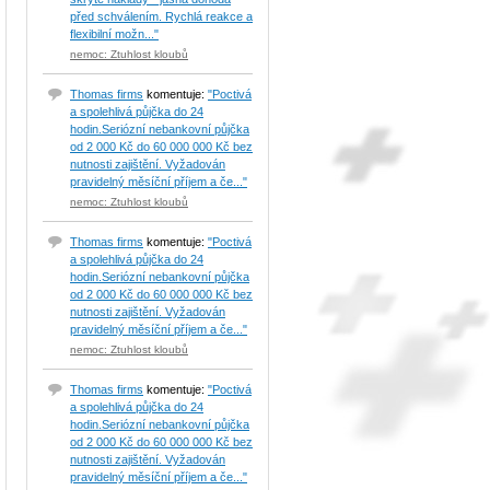
před schválením. Rychlá reakce a
flexibilní možn..."
nemoc: Ztuhlost kloubů
Thomas firms
komentuje:
"Poctivá
a spolehlivá půjčka do 24
hodin.Seriózní nebankovní půjčka
od 2 000 Kč do 60 000 000 Kč bez
nutnosti zajištění. Vyžadován
pravidelný měsíční příjem a če..."
nemoc: Ztuhlost kloubů
Thomas firms
komentuje:
"Poctivá
a spolehlivá půjčka do 24
hodin.Seriózní nebankovní půjčka
od 2 000 Kč do 60 000 000 Kč bez
nutnosti zajištění. Vyžadován
pravidelný měsíční příjem a če..."
nemoc: Ztuhlost kloubů
Thomas firms
komentuje:
"Poctivá
a spolehlivá půjčka do 24
hodin.Seriózní nebankovní půjčka
od 2 000 Kč do 60 000 000 Kč bez
nutnosti zajištění. Vyžadován
pravidelný měsíční příjem a če..."