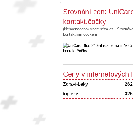
Srovnání cen: UniCar
kontakt.čočky
(Nehodnoceno)
Anamnéza.cz
-
Srovnáv
kontaktním čočkám
Ceny v internetových
Zdraví-Léky
262
topleky
326