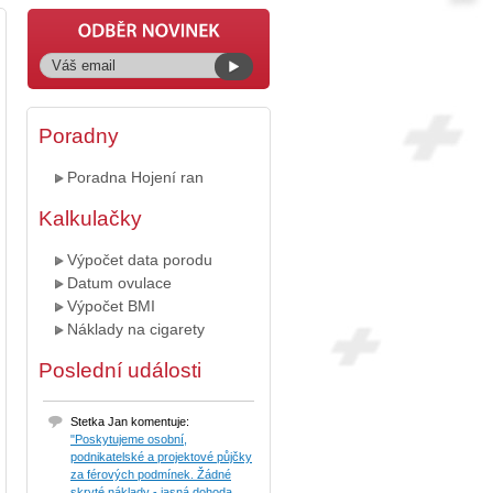
Poradny
Poradna Hojení ran
Kalkulačky
Výpočet data porodu
Datum ovulace
Výpočet BMI
Náklady na cigarety
Poslední události
Stetka Jan komentuje:
"Poskytujeme osobní,
podnikatelské a projektové půjčky
za férových podmínek. Žádné
skryté náklady - jasná dohoda