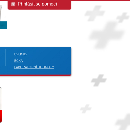
Přihlásit se pomocí
BYLINKY
ÉČKA
LABORATORNÍ HODNOTY