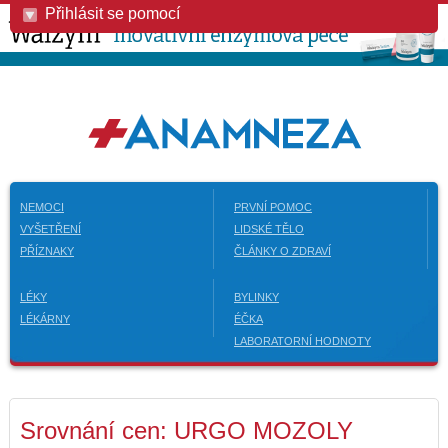
Přihlásit se pomocí
NEMOCI
PRVNÍ POMOC
VYŠETŘENÍ
LIDSKÉ TĚLO
PŘÍZNAKY
ČLÁNKY O ZDRAVÍ
LÉKY
BYLINKY
LÉKÁRNY
ÉČKA
LABORATORNÍ HODNOTY
Srovnání cen: URGO MOZOLY