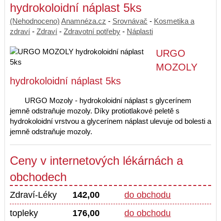
hydrokoloidní náplast 5ks
(Nehodnoceno)
Anamnéza.cz
-
Srovnávač
-
Kosmetika a
zdraví
-
Zdraví
-
Zdravotní potřeby
-
Náplasti
URGO
MOZOLY
hydrokoloidní náplast 5ks
URGO Mozoly - hydrokoloidní náplast s glycerínem
jemně odstraňuje mozoly. Díky protiotlakové peletě s
hydrokoloidní vrstvou a glycerínem náplast ulevuje od bolesti a
jemně odstraňuje mozoly.
Ceny v internetových lékárnách a
obchodech
Zdraví-Léky
142,00
do obchodu
topleky
176,00
do obchodu