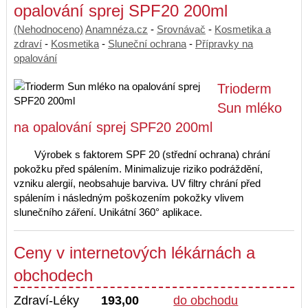
opalování sprej SPF20 200ml
(Nehodnoceno)
Anamnéza.cz
-
Srovnávač
-
Kosmetika a
zdraví
-
Kosmetika
-
Sluneční ochrana
-
Přípravky na
opalování
Trioderm
Sun mléko
na opalování sprej SPF20 200ml
Výrobek s faktorem SPF 20 (střední ochrana) chrání
pokožku před spálením. Minimalizuje riziko podráždění,
vzniku alergií, neobsahuje barviva. UV filtry chrání před
spálením i následným poškozením pokožky vlivem
slunečního záření. Unikátní 360° aplikace.
Ceny v internetových lékárnách a
obchodech
Zdraví-Léky
193,00
do obchodu