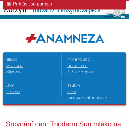
Přihlásit se pomocí
NEMOCI
PRVNÍ POMOC
VYŠETŘENÍ
LIDSKÉ TĚLO
PŘÍZNAKY
ČLÁNKY O ZDRAVÍ
LÉKY
BYLINKY
LÉKÁRNY
ÉČKA
LABORATORNÍ HODNOTY
Srovnání cen: Trioderm Sun mléko na