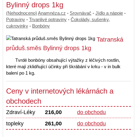
Bylinný drops 1kg
(Nehodnoceno)
Anamnéza.cz
-
Srovnávač
-
Jídlo a nápoje
-
Potraviny
-
Trvanlivé potraviny
-
Čokolády, sušenky,
cukrovinky
-
Bonbóny
Tatranská
průduš.směs Bylinný drops 1kg
Tvrdé bonbóny obsahující výtažky z léčivých rostlin,
které mají zklidňující účinky při škrábání v krku - v in bulk
balení po 1 kg.
Ceny v internetových lékárnách a
obchodech
Zdraví-Léky
216,00
do obchodu
topleky
261,00
do obchodu