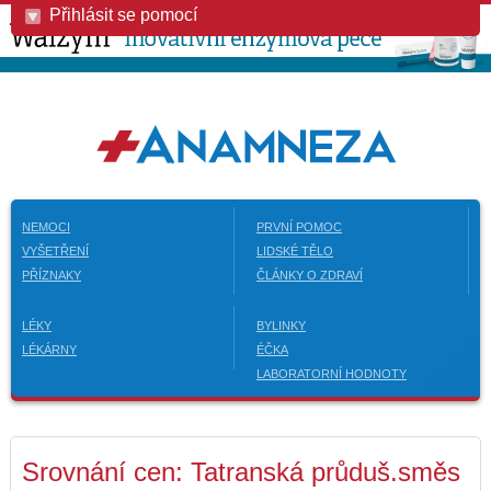
Přihlásit se pomocí
NEMOCI
PRVNÍ POMOC
VYŠETŘENÍ
LIDSKÉ TĚLO
PŘÍZNAKY
ČLÁNKY O ZDRAVÍ
LÉKY
BYLINKY
LÉKÁRNY
ÉČKA
LABORATORNÍ HODNOTY
Srovnání cen: Tatranská průduš.směs