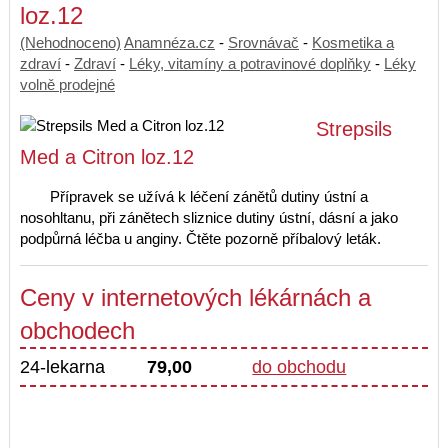
loz.12
(Nehodnoceno)
Anamnéza.cz
-
Srovnávač
-
Kosmetika a
zdraví
-
Zdraví
-
Léky, vitamíny a potravinové doplňky
-
Léky
volně prodejné
Strepsils
Med a Citron loz.12
Přípravek se užívá k léčení zánětů dutiny ústní a
nosohltanu, při zánětech sliznice dutiny ústní, dásní a jako
podpůrná léčba u anginy. Čtěte pozorně příbalový leták.
Ceny v internetových lékárnách a
obchodech
24-lekarna
79,00
do obchodu