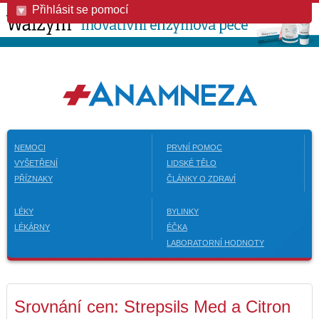
Přihlásit se pomocí
NEMOCI
PRVNÍ POMOC
VYŠETŘENÍ
LIDSKÉ TĚLO
PŘÍZNAKY
ČLÁNKY O ZDRAVÍ
LÉKY
BYLINKY
LÉKÁRNY
ÉČKA
LABORATORNÍ HODNOTY
Srovnání cen: Strepsils Med a Citron