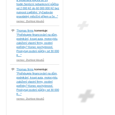
a spolehlivá půjčka do 24
hodin.Seriózní nebankovní půjčka
od 2 000 Kč do 60 000 000 Kč bez
nutnosti zajištění. Vyžadován
pravidelný měsíční příjem a če..."
nemoc: Ztuhlost kloubů
Thomas firms
komentuje:
"Potřebujete financování na dům,
podnikání, koupi auta, motocyklu,
založení vlastní firmy, osobní
potřeby? Konec pochybností.
Poskytuji osobní půjčky od 30 000
K..."
nemoc: Ztuhlost kloubů
Thomas firms
komentuje:
"Potřebujete financování na dům,
podnikání, koupi auta, motocyklu,
založení vlastní firmy, osobní
potřeby? Konec pochybností.
Poskytuji osobní půjčky od 30 000
K..."
nemoc: Ztuhlost kloubů