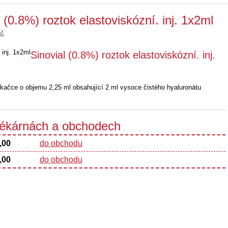
 (0.8%) roztok elastoviskózní. inj. 1x2ml
ač
Sinovial (0.8%) roztok elastoviskózní. inj.
tříkačce o objemu 2,25 ml obsahující 2 ml vysoce čistého hyaluronátu
 lékárnách a obchodech
,00
do obchodu
,00
do obchodu