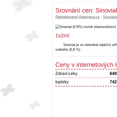
Srovnání cen: Sinovial
(Nehodnoceno)
Anamnéza.cz
-
Srovnáv
1x2ml
Sinovial je ve skleněné injekční s
sodného (0,8 %) .
Ceny v internetových
Zdraví-Léky
649
topleky
742