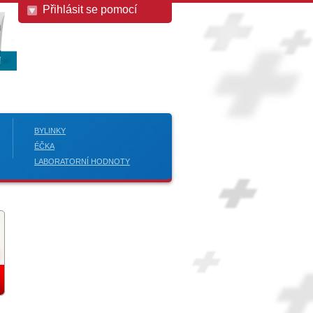
Přihlásit se pomocí
BYLINKY
ÉČKA
LABORATORNÍ HODNOTY