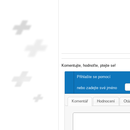
Komentujte, hodnoťte, ptejte se!
Přihlašte se pomocí
nebo zadejte své jméno
Komentář
Hodnocení
Otá