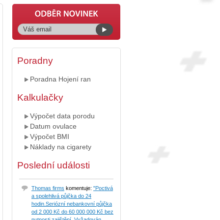
Poradny
Poradna Hojení ran
Kalkulačky
Výpočet data porodu
Datum ovulace
Výpočet BMI
Náklady na cigarety
Poslední události
Thomas firms
komentuje:
"Poctivá
a spolehlivá půjčka do 24
hodin.Seriózní nebankovní půjčka
od 2 000 Kč do 60 000 000 Kč bez
nutnosti zajištění. Vyžadován