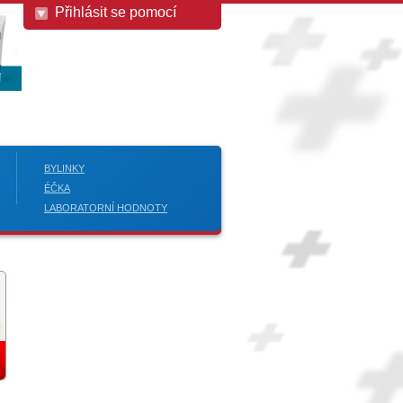
Přihlásit se pomocí
BYLINKY
ÉČKA
LABORATORNÍ HODNOTY