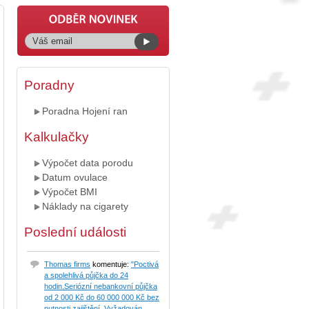
Poradny
Poradna Hojení ran
Kalkulačky
Výpočet data porodu
Datum ovulace
Výpočet BMI
Náklady na cigarety
Poslední události
Thomas firms
komentuje:
"Poctivá
a spolehlivá půjčka do 24
hodin.Seriózní nebankovní půjčka
od 2 000 Kč do 60 000 000 Kč bez
nutnosti zajištění. Vyžadován