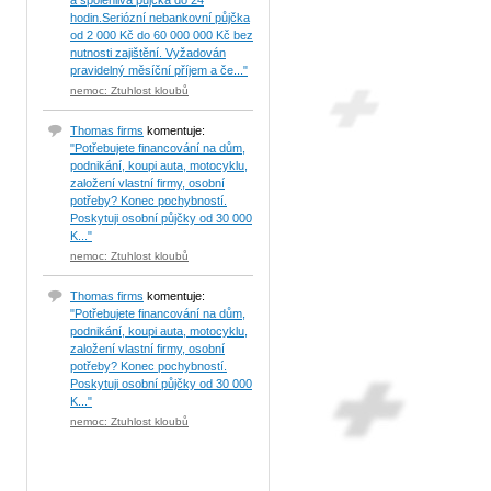
a spolehlivá půjčka do 24
hodin.Seriózní nebankovní půjčka
od 2 000 Kč do 60 000 000 Kč bez
nutnosti zajištění. Vyžadován
pravidelný měsíční příjem a če..."
nemoc: Ztuhlost kloubů
Thomas firms
komentuje:
"Potřebujete financování na dům,
podnikání, koupi auta, motocyklu,
založení vlastní firmy, osobní
potřeby? Konec pochybností.
Poskytuji osobní půjčky od 30 000
K..."
nemoc: Ztuhlost kloubů
Thomas firms
komentuje:
"Potřebujete financování na dům,
podnikání, koupi auta, motocyklu,
založení vlastní firmy, osobní
potřeby? Konec pochybností.
Poskytuji osobní půjčky od 30 000
K..."
nemoc: Ztuhlost kloubů