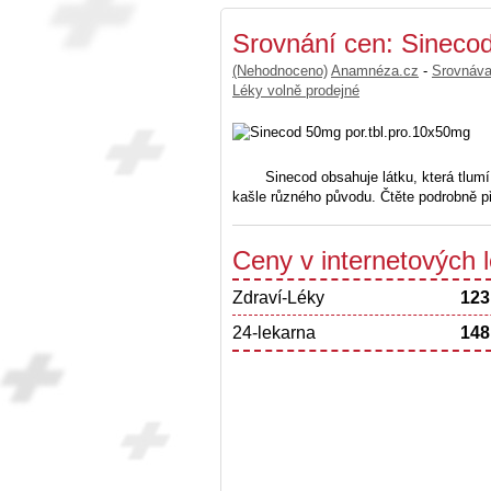
Srovnání cen: Sineco
(Nehodnoceno)
Anamnéza.cz
-
Srovnáv
Léky volně prodejné
Sinecod obsahuje látku, která tlumí
kašle různého původu. Čtěte podrobně př
Ceny v internetových
Zdraví-Léky
123
24-lekarna
148