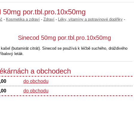
d 50mg por.tbl.pro.10x50mg
ač
-
Kosmetika a zdraví
-
Zdraví
-
Léky, vitamíny a potravinové doplňky
-
Sinecod 50mg por.tbl.pro.10x50mg
 kašel (butamirát citrát). Sinecod se používá k léčbě suchého, dráždivého
íbalový leták.
 lékárnách a obchodech
,00
do obchodu
,00
do obchodu