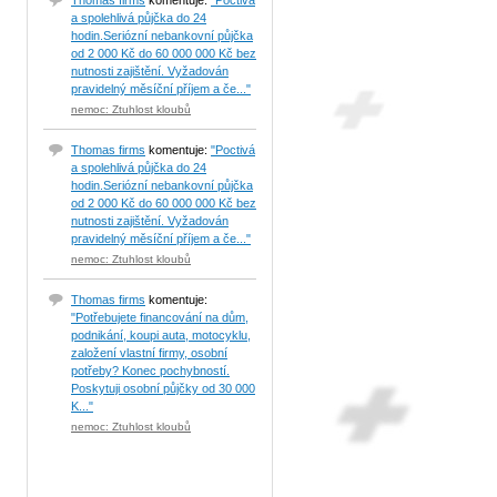
Thomas firms
komentuje:
"Poctivá
a spolehlivá půjčka do 24
hodin.Seriózní nebankovní půjčka
od 2 000 Kč do 60 000 000 Kč bez
nutnosti zajištění. Vyžadován
pravidelný měsíční příjem a če..."
nemoc: Ztuhlost kloubů
Thomas firms
komentuje:
"Poctivá
a spolehlivá půjčka do 24
hodin.Seriózní nebankovní půjčka
od 2 000 Kč do 60 000 000 Kč bez
nutnosti zajištění. Vyžadován
pravidelný měsíční příjem a če..."
nemoc: Ztuhlost kloubů
Thomas firms
komentuje:
"Potřebujete financování na dům,
podnikání, koupi auta, motocyklu,
založení vlastní firmy, osobní
potřeby? Konec pochybností.
Poskytuji osobní půjčky od 30 000
K..."
nemoc: Ztuhlost kloubů