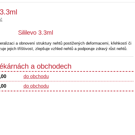
 3.3ml
ač
Sililevo 3.3ml
eralizaci a obnovení struktury nehtů postižených deformacemi, křehkostí či
uje jejich tříštivost, zlepšuje vzhled nehtů a podporuje zdravý růst nehtů.
 lékárnách a obchodech
,00
do obchodu
,00
do obchodu