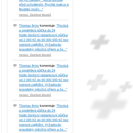
před schválením. Rychlá reakce a
flexibilní možn..."
nemoc: Ztuhlost kloubů
Thomas firms
komentuje:
"Poctivá
a spolehlivá půjčka do 24
hodin.Seriózní nebankovní půjčka
od 2 000 Kč do 60 000 000 Kč bez
nutnosti zajištění. Vyžadován
pravidelný měsíční příjem a če..."
nemoc: Ztuhlost kloubů
Thomas firms
komentuje:
"Poctivá
a spolehlivá půjčka do 24
hodin.Seriózní nebankovní půjčka
od 2 000 Kč do 60 000 000 Kč bez
nutnosti zajištění. Vyžadován
pravidelný měsíční příjem a če..."
nemoc: Ztuhlost kloubů
Thomas firms
komentuje:
"Poctivá
a spolehlivá půjčka do 24
hodin.Seriózní nebankovní půjčka
od 2 000 Kč do 60 000 000 Kč bez
nutnosti zajištění. Vyžadován
pravidelný měsíční příjem a če..."