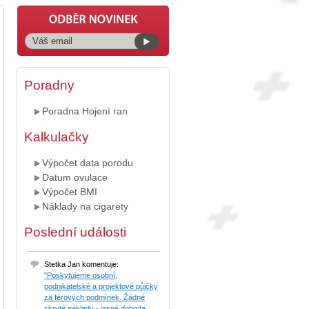
Poradny
Poradna Hojení ran
Kalkulačky
Výpočet data porodu
Datum ovulace
Výpočet BMI
Náklady na cigarety
Poslední události
Stetka Jan komentuje:
"Poskytujeme osobní,
podnikatelské a projektové půjčky
za férových podmínek. Žádné
skryté náklady - jasná dohoda