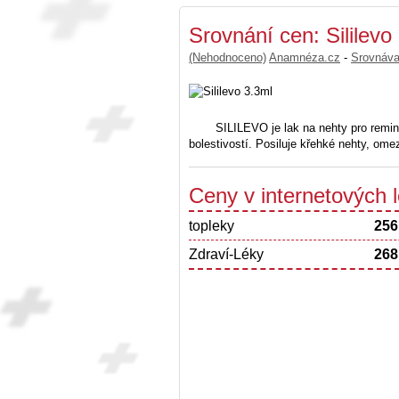
Srovnání cen: Sililevo
(Nehodnoceno)
Anamnéza.cz
-
Srovnáv
SILILEVO je lak na nehty pro remin
bolestivostí. Posiluje křehké nehty, omez
Ceny v internetových
topleky
256
Zdraví-Léky
268