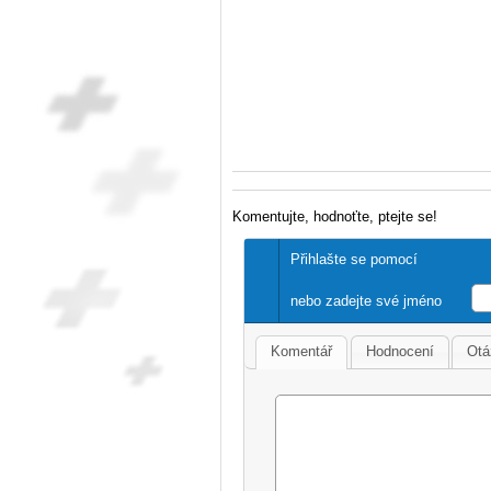
Komentujte, hodnoťte, ptejte se!
Přihlašte se pomocí
nebo zadejte své jméno
Komentář
Hodnocení
Otá