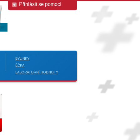
Přihlásit se pomocí
BYLINKY
ÉČKA
LABORATORNÍ HODNOTY