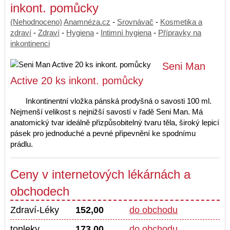
inkont. pomůcky
(Nehodnoceno)
Anamnéza.cz
-
Srovnávač
-
Kosmetika a
zdraví
-
Zdraví
-
Hygiena
-
Intimní hygiena
-
Přípravky na
inkontinenci
Seni Man
Active 20 ks inkont. pomůcky
Inkontinentní vložka pánská prodyšná o savosti 100 ml.
Nejmenší velikost s nejnižší savostí v řadě Seni Man. Má
anatomický tvar ideálně přizpůsobitelný tvaru těla, široký lepicí
pásek pro jednoduché a pevné připevnění ke spodnímu
prádlu.
Ceny v internetových lékárnách a
obchodech
Zdraví-Léky
152,00
do obchodu
topleky
173,00
do obchodu