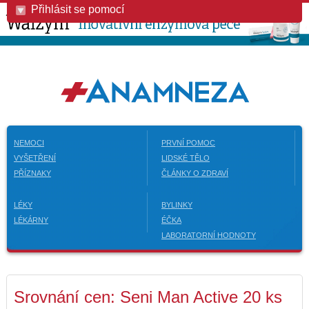
Přihlásit se pomocí
NEMOCI
PRVNÍ POMOC
VYŠETŘENÍ
LIDSKÉ TĚLO
PŘÍZNAKY
ČLÁNKY O ZDRAVÍ
LÉKY
BYLINKY
LÉKÁRNY
ÉČKA
LABORATORNÍ HODNOTY
Srovnání cen: Seni Man Active 20 ks