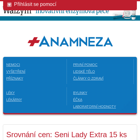
Přihlásit se pomocí
NEMOCI
PRVNÍ POMOC
VYŠETŘENÍ
LIDSKÉ TĚLO
PŘÍZNAKY
ČLÁNKY O ZDRAVÍ
LÉKY
BYLINKY
LÉKÁRNY
ÉČKA
LABORATORNÍ HODNOTY
Srovnání cen: Seni Lady Extra 15 ks