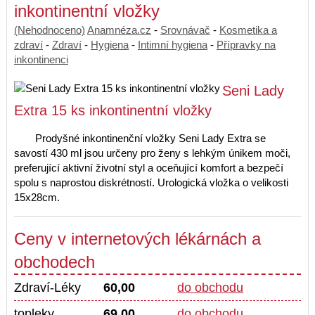
inkontinentní vložky
(Nehodnoceno)
Anamnéza.cz
-
Srovnávač
-
Kosmetika a
zdraví
-
Zdraví
-
Hygiena
-
Intimní hygiena
-
Přípravky na
inkontinenci
Seni Lady
Extra 15 ks inkontinentní vložky
Prodyšné inkontinenční vložky Seni Lady Extra se
savostí 430 ml jsou určeny pro ženy s lehkým únikem moči,
preferující aktivní životní styl a oceňující komfort a bezpečí
spolu s naprostou diskrétností. Urologická vložka o velikosti
15x28cm.
Ceny v internetových lékárnách a
obchodech
Zdraví-Léky
60,00
do obchodu
topleky
69,00
do obchodu