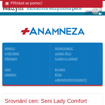
Přihlásit se pomocí
NEMOCI
PRVNÍ POMOC
VYŠETŘENÍ
LIDSKÉ TĚLO
PŘÍZNAKY
ČLÁNKY O ZDRAVÍ
LÉKY
BYLINKY
LÉKÁRNY
ÉČKA
LABORATORNÍ HODNOTY
Srovnání cen: Seni Lady Comfort