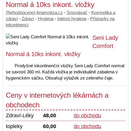
Normal á 10ks inkont. vložky
(Nehodnoceno)
Anamnéza.cz
-
Srovnávač
-
Kosmetika a
zdraví
-
Zdraví
-
Hygiena
-
Intimní hygiena
-
Přípravky na
inkontinenci
Seni Lady
Comfort
Normal á 10ks inkont. vložky
Prodyšné inkontinenční vložky Seni Lady Comfort normal
se savostí 360 ml. Každá vložka je individuálně zabalena v
hygienickém sáčku. Obsahují výtažek ze zeleného čaje.
Ceny v internetových lékárnách a
obchodech
Zdraví-Léky
48,00
do obchodu
topleky
60,00
do obchodu