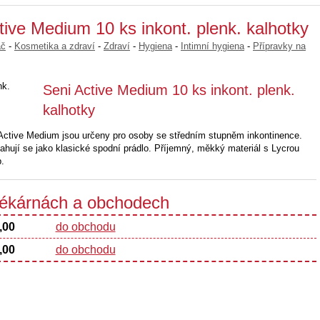
tive Medium 10 ks inkont. plenk. kalhotky
ač
-
Kosmetika a zdraví
-
Zdraví
-
Hygiena
-
Intimní hygiena
-
Přípravky na
Seni Active Medium 10 ks inkont. plenk.
kalhotky
Active Medium jsou určeny pro osoby se středním stupněm inkontinence.
hují se jako klasické spodní prádlo. Příjemný, měkký materiál s Lycrou
b.
 lékárnách a obchodech
,00
do obchodu
,00
do obchodu