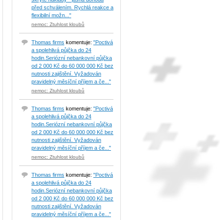
před schválením. Rychlá reakce a
flexibilní možn..."
nemoc: Ztuhlost kloubů
Thomas firms
komentuje:
"Poctivá
a spolehlivá půjčka do 24
hodin.Seriózní nebankovní půjčka
od 2 000 Kč do 60 000 000 Kč bez
nutnosti zajištění. Vyžadován
pravidelný měsíční příjem a če..."
nemoc: Ztuhlost kloubů
Thomas firms
komentuje:
"Poctivá
a spolehlivá půjčka do 24
hodin.Seriózní nebankovní půjčka
od 2 000 Kč do 60 000 000 Kč bez
nutnosti zajištění. Vyžadován
pravidelný měsíční příjem a če..."
nemoc: Ztuhlost kloubů
Thomas firms
komentuje:
"Poctivá
a spolehlivá půjčka do 24
hodin.Seriózní nebankovní půjčka
od 2 000 Kč do 60 000 000 Kč bez
nutnosti zajištění. Vyžadován
pravidelný měsíční příjem a če..."