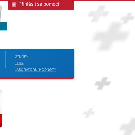
Přihlásit se pomocí
BYLINKY
ÉČKA
LABORATORNÍ HODNOTY