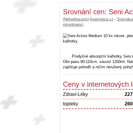
Srovnání cen: Seni Ac
(Nehodnoceno)
Anamnéza.cz
-
Srovnáv
inkontinenci
Prodyšné absorpční kalhotky Seni 
Obv.pasu 80-110cm, savost 1250ml. Nata
zajišťuje pohodlí a ničím nerušený pohy
Ceny v internetových
Zdraví-Léky
227
topleky
260