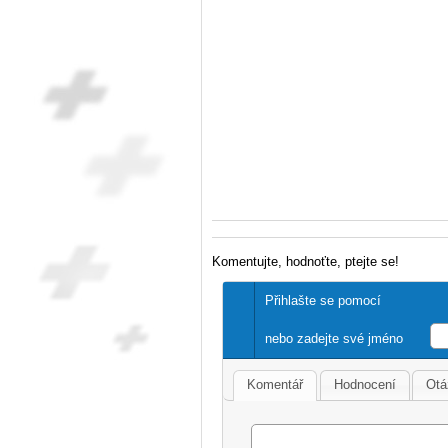
Komentujte, hodnoťte, ptejte se!
Přihlašte se pomocí
nebo zadejte své jméno
Komentář
Hodnocení
Otá