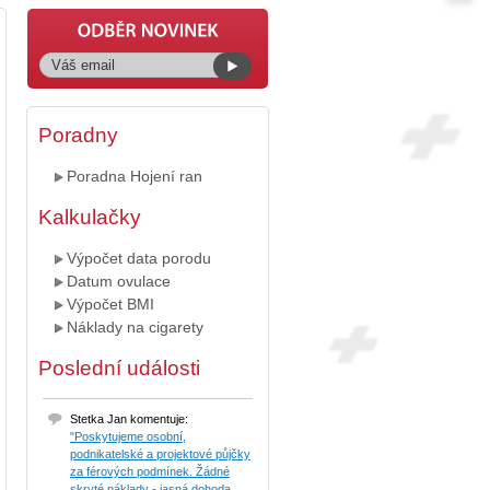
Poradny
Poradna Hojení ran
Kalkulačky
Výpočet data porodu
Datum ovulace
Výpočet BMI
Náklady na cigarety
Poslední události
Stetka Jan komentuje:
"Poskytujeme osobní,
podnikatelské a projektové půjčky
za férových podmínek. Žádné
skryté náklady - jasná dohoda