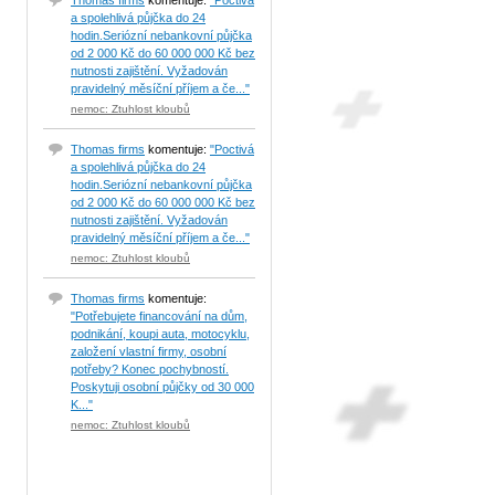
Thomas firms
komentuje:
"Poctivá
a spolehlivá půjčka do 24
hodin.Seriózní nebankovní půjčka
od 2 000 Kč do 60 000 000 Kč bez
nutnosti zajištění. Vyžadován
pravidelný měsíční příjem a če..."
nemoc: Ztuhlost kloubů
Thomas firms
komentuje:
"Poctivá
a spolehlivá půjčka do 24
hodin.Seriózní nebankovní půjčka
od 2 000 Kč do 60 000 000 Kč bez
nutnosti zajištění. Vyžadován
pravidelný měsíční příjem a če..."
nemoc: Ztuhlost kloubů
Thomas firms
komentuje:
"Potřebujete financování na dům,
podnikání, koupi auta, motocyklu,
založení vlastní firmy, osobní
potřeby? Konec pochybností.
Poskytuji osobní půjčky od 30 000
K..."
nemoc: Ztuhlost kloubů