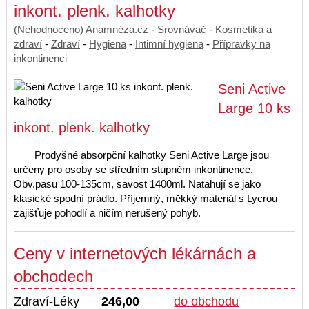
inkont. plenk. kalhotky
(Nehodnoceno)
Anamnéza.cz
-
Srovnávač
-
Kosmetika a
zdraví
-
Zdraví
-
Hygiena
-
Intimní hygiena
-
Přípravky na
inkontinenci
Seni Active
Large 10 ks
inkont. plenk. kalhotky
Prodyšné absorpční kalhotky Seni Active Large jsou
určeny pro osoby se středním stupněm inkontinence.
Obv.pasu 100-135cm, savost 1400ml. Natahují se jako
klasické spodní prádlo. Příjemný, měkký materiál s Lycrou
zajišťuje pohodlí a ničím nerušený pohyb.
Ceny v internetových lékárnách a
obchodech
Zdraví-Léky
246,00
do obchodu