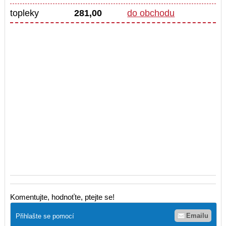
topleky
281,00
do obchodu
Komentujte, hodnoťte, ptejte se!
Emailu
Přihlašte se pomocí