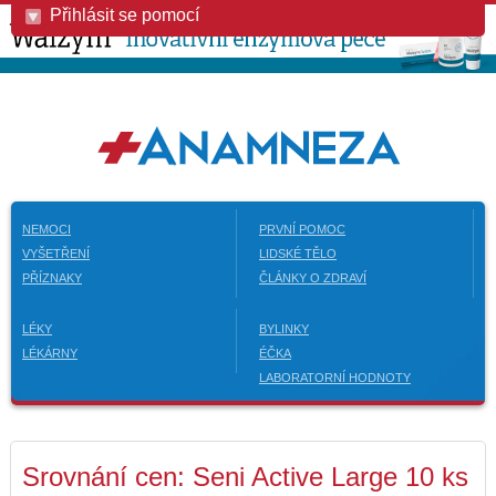
Přihlásit se pomocí
NEMOCI
PRVNÍ POMOC
VYŠETŘENÍ
LIDSKÉ TĚLO
PŘÍZNAKY
ČLÁNKY O ZDRAVÍ
LÉKY
BYLINKY
LÉKÁRNY
ÉČKA
LABORATORNÍ HODNOTY
Srovnání cen: Seni Active Large 10 ks