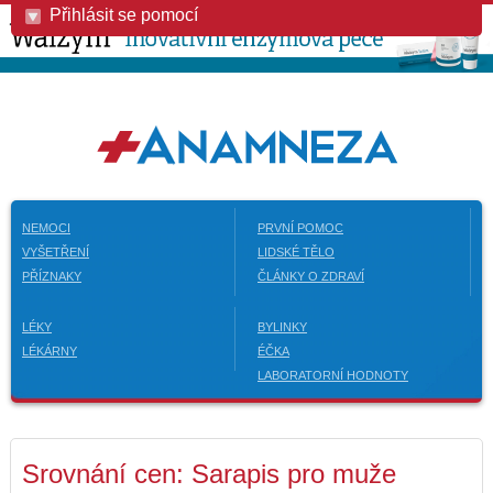
Přihlásit se pomocí
NEMOCI
PRVNÍ POMOC
VYŠETŘENÍ
LIDSKÉ TĚLO
PŘÍZNAKY
ČLÁNKY O ZDRAVÍ
LÉKY
BYLINKY
LÉKÁRNY
ÉČKA
LABORATORNÍ HODNOTY
Srovnání cen: Sarapis pro muže