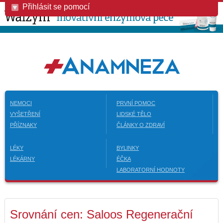
Přihlásit se pomocí
NEMOCI
PRVNÍ POMOC
VYŠETŘENÍ
LIDSKÉ TĚLO
PŘÍZNAKY
ČLÁNKY O ZDRAVÍ
LÉKY
BYLINKY
LÉKÁRNY
ÉČKA
LABORATORNÍ HODNOTY
Srovnání cen: Saloos Regenerační