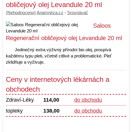
obličejový olej Levandule 20 ml
(Nehodnoceno)
Anamnéza.cz
-
Srovnávač
Saloos
Regenerační obličejový olej Levandule 20 ml
Jedinečný extra výživný přírodní bio olej, prospívá
každému typu pleti, včetně citlivé a problematické. Pleť
zklidňuje a vyživuje.
Ceny v internetových lékárnách a
obchodech
Zdraví-Léky
114,00
do obchodu
topleky
138,00
do obchodu