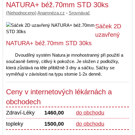
NATURA+ béž.70mm STD 30ks
(Nehodnoceno)
Anamnéza.cz
-
Srovnávač
Sáček 2D
uzavřený
NATURA+ béž.70mm STD 30ks
Dvoudílný systém Natura je mnohostranný při použití a
současně šetrný, citlivý k pokožce. Je složen z podložky,
která zůstává na těle přibližně 3 dny a sáčku. Sáčky se
vyměňují v závislosti na typu stomie 1-2x denně.
Ceny v internetových lékárnách a
obchodech
Zdraví-Léky
1460,00
do obchodu
topleky
1500,00
do obchodu