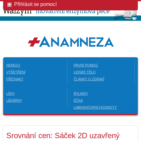
Přihlásit se pomocí
NEMOCI
PRVNÍ POMOC
VYŠETŘENÍ
LIDSKÉ TĚLO
PŘÍZNAKY
ČLÁNKY O ZDRAVÍ
LÉKY
BYLINKY
LÉKÁRNY
ÉČKA
LABORATORNÍ HODNOTY
Srovnání cen: Sáček 2D uzavřený