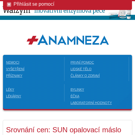
Přihlásit se pomocí
NEMOCI
PRVNÍ POMOC
VYŠETŘENÍ
LIDSKÉ TĚLO
PŘÍZNAKY
ČLÁNKY O ZDRAVÍ
LÉKY
BYLINKY
LÉKÁRNY
ÉČKA
LABORATORNÍ HODNOTY
Srovnání cen: SUN opalovací máslo