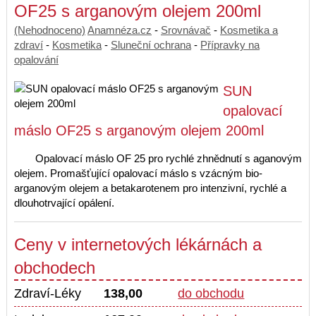
OF25 s arganovým olejem 200ml
(Nehodnoceno)
Anamnéza.cz
-
Srovnávač
-
Kosmetika a
zdraví
-
Kosmetika
-
Sluneční ochrana
-
Přípravky na
opalování
SUN
opalovací
máslo OF25 s arganovým olejem 200ml
Opalovací máslo OF 25 pro rychlé zhnědnutí s aganovým
olejem. Promašťující opalovací máslo s vzácným bio-
arganovým olejem a betakarotenem pro intenzivní, rychlé a
dlouhotrvající opálení.
Ceny v internetových lékárnách a
obchodech
Zdraví-Léky
138,00
do obchodu