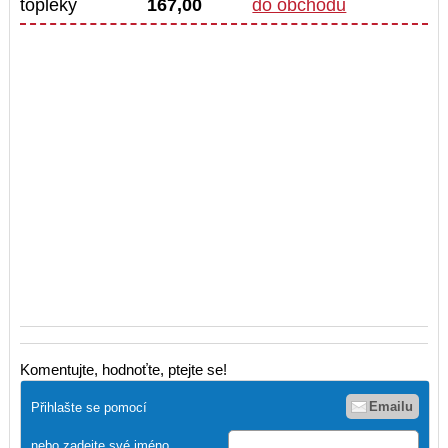
topleky
167,00
do obchodu
Komentujte, hodnoťte, ptejte se!
Emailu
Přihlašte se pomocí
nebo zadejte své jméno