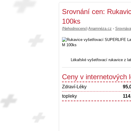
Srovnání cen: Rukavi
100ks
(Nehodnoceno)
Anamnéza.cz
-
Srovnáv
Lékařské vyšetřovací rukavice z lat
Ceny v internetových
Zdraví-Léky
95,
topleky
114