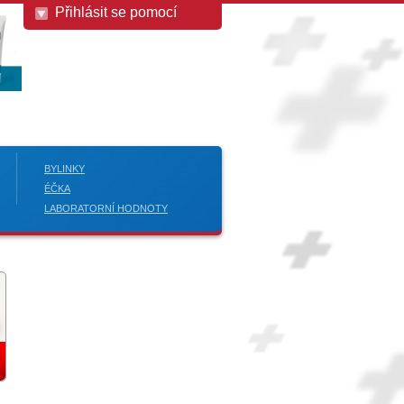
Přihlásit se pomocí
BYLINKY
ÉČKA
LABORATORNÍ HODNOTY