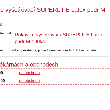
ce vyšetřovací SUPERLIFE Latex pudr M
ač
Rukavice vyšetřovací SUPERLIFE Latex
pudr M 100ks
exu. S pudrem, nesterilní, pro jednorázové použití. 100 kusů v balení.
 lékárnách a obchodech
00
do obchodu
,00
do obchodu