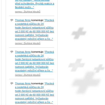
před schválením. Rychlá reakce a
flexibilní možn..."
nemoc: Ztuhlost kloubů
Thomas firms
komentuje:
"Poctivá
a spolehlivá půjčka do 24
hodin.Seriózní nebankovní půjčka
od 2 000 Kč do 60 000 000 Kč bez
nutnosti zajištění. Vyžadován
pravidelný měsíční příjem a če..."
nemoc: Ztuhlost kloubů
Thomas firms
komentuje:
"Poctivá
a spolehlivá půjčka do 24
hodin.Seriózní nebankovní půjčka
od 2 000 Kč do 60 000 000 Kč bez
nutnosti zajištění. Vyžadován
pravidelný měsíční příjem a če..."
nemoc: Ztuhlost kloubů
Thomas firms
komentuje:
"Poctivá
a spolehlivá půjčka do 24
hodin.Seriózní nebankovní půjčka
od 2 000 Kč do 60 000 000 Kč bez
nutnosti zajištění. Vyžadován
pravidelný měsíční příjem a če..."