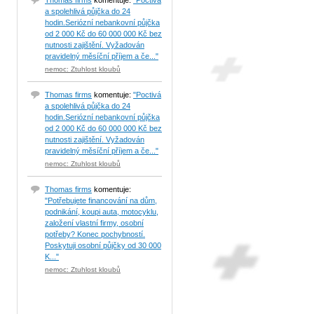
Thomas firms
komentuje:
"Poctivá
a spolehlivá půjčka do 24
hodin.Seriózní nebankovní půjčka
od 2 000 Kč do 60 000 000 Kč bez
nutnosti zajištění. Vyžadován
pravidelný měsíční příjem a če..."
nemoc: Ztuhlost kloubů
Thomas firms
komentuje:
"Poctivá
a spolehlivá půjčka do 24
hodin.Seriózní nebankovní půjčka
od 2 000 Kč do 60 000 000 Kč bez
nutnosti zajištění. Vyžadován
pravidelný měsíční příjem a če..."
nemoc: Ztuhlost kloubů
Thomas firms
komentuje:
"Potřebujete financování na dům,
podnikání, koupi auta, motocyklu,
založení vlastní firmy, osobní
potřeby? Konec pochybností.
Poskytuji osobní půjčky od 30 000
K..."
nemoc: Ztuhlost kloubů