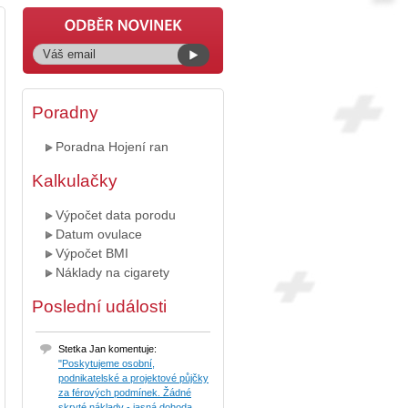
Poradny
Poradna Hojení ran
Kalkulačky
Výpočet data porodu
Datum ovulace
Výpočet BMI
Náklady na cigarety
Poslední události
Stetka Jan komentuje:
"Poskytujeme osobní,
podnikatelské a projektové půjčky
za férových podmínek. Žádné
skryté náklady - jasná dohoda