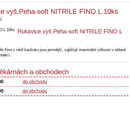
ce vyš.Peha-soft NITRILE FINO L 10ks
ač
Rukavice vyš.Peha-soft NITRILE FINO L
e Fino z nitril kaučuku jsou jemnější, zajišťují maximální citlivost v oblasti
reakcí.
 lékárnách a obchodech
00
do obchodu
00
do obchodu