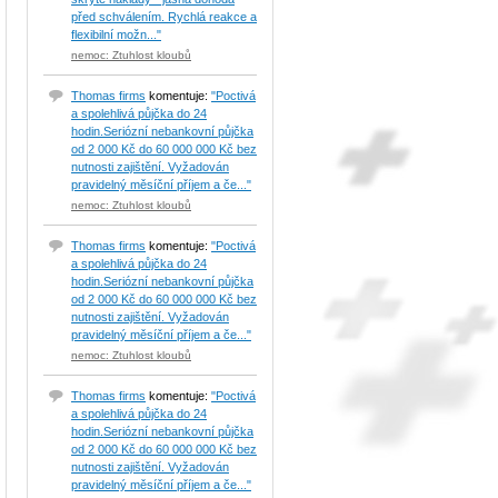
před schválením. Rychlá reakce a
flexibilní možn..."
nemoc: Ztuhlost kloubů
Thomas firms
komentuje:
"Poctivá
a spolehlivá půjčka do 24
hodin.Seriózní nebankovní půjčka
od 2 000 Kč do 60 000 000 Kč bez
nutnosti zajištění. Vyžadován
pravidelný měsíční příjem a če..."
nemoc: Ztuhlost kloubů
Thomas firms
komentuje:
"Poctivá
a spolehlivá půjčka do 24
hodin.Seriózní nebankovní půjčka
od 2 000 Kč do 60 000 000 Kč bez
nutnosti zajištění. Vyžadován
pravidelný měsíční příjem a če..."
nemoc: Ztuhlost kloubů
Thomas firms
komentuje:
"Poctivá
a spolehlivá půjčka do 24
hodin.Seriózní nebankovní půjčka
od 2 000 Kč do 60 000 000 Kč bez
nutnosti zajištění. Vyžadován
pravidelný měsíční příjem a če..."