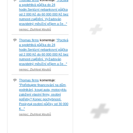
Thomas firms
komentuje:
"Poctivá
a spolehlivá půjčka do 24
hodin.Seriózní nebankovní půjčka
od 2 000 Kč do 60 000 000 Kč bez
nutnosti zajištění. Vyžadován
pravidelný měsíční příjem a če..."
nemoc: Ztuhlost kloubů
Thomas firms
komentuje:
"Poctivá
a spolehlivá půjčka do 24
hodin.Seriózní nebankovní půjčka
od 2 000 Kč do 60 000 000 Kč bez
nutnosti zajištění. Vyžadován
pravidelný měsíční příjem a če..."
nemoc: Ztuhlost kloubů
Thomas firms
komentuje:
"Potřebujete financování na dům,
podnikání, koupi auta, motocyklu,
založení vlastní firmy, osobní
potřeby? Konec pochybností.
Poskytuji osobní půjčky od 30 000
K..."
nemoc: Ztuhlost kloubů