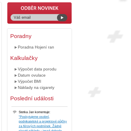
Poradny
Poradna Hojení ran
Kalkulačky
Výpočet data porodu
Datum ovulace
Výpočet BMI
Náklady na cigarety
Poslední události
Stetka Jan komentuje:
"Poskytujeme osobní,
podnikatelské a projektové půjčky
za férových podmínek. Žádné
skryté náklady - jasná dohoda