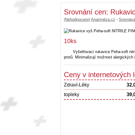
Srovnání cen: Rukavi
(Nehodnoceno)
Anamnéza.cz
-
Srovnáv
10ks
Vyšetřovací rukavice Peha-soft nitril
prstů. Minimalizují možnost alergických 
Ceny v internetových
Zdraví-Léky
32,
topleky
39,