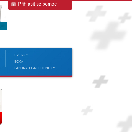
Přihlásit se pomocí
BYLINKY
ÉČKA
LABORATORNÍ HODNOTY