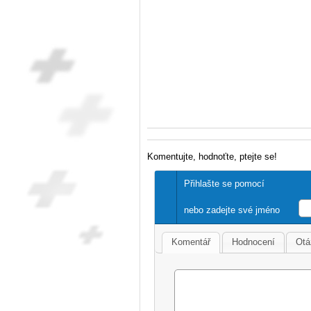
Komentujte, hodnoťte, ptejte se!
Přihlašte se pomocí
nebo zadejte své jméno
Komentář
Hodnocení
Otá