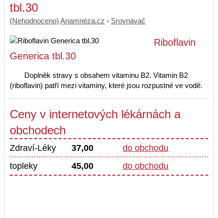
tbl.30
(Nehodnoceno)
Anamnéza.cz
-
Srovnávač
Riboflavin
Generica tbl.30
Doplněk stravy s obsahem vitaminu B2. Vitamin B2
(riboflavin) patří mezi vitaminy, které jsou rozpustné ve vodě.
Ceny v internetových lékárnách a
obchodech
Zdraví-Léky
37,00
do obchodu
topleky
45,00
do obchodu