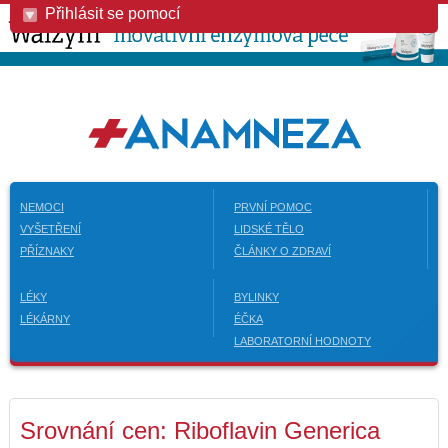
Přihlásit se pomocí
NEMOCI
PRVNÍ POMOC
VYŠETŘENÍ
LIDSKÉ TĚLO
PŘÍZNAKY
ČLÁNKY O ZDRAVÍ
LÉKY
BYLINKY
LÉKÁRNY
ÉČKA
LABORATORNÍ HODNOTY
Srovnání cen: Riboflavin Generica