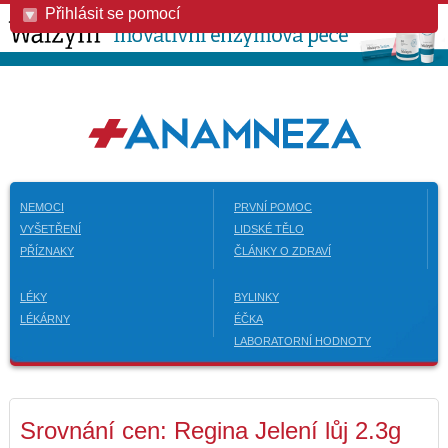
Přihlásit se pomocí
NEMOCI
PRVNÍ POMOC
VYŠETŘENÍ
LIDSKÉ TĚLO
PŘÍZNAKY
ČLÁNKY O ZDRAVÍ
LÉKY
BYLINKY
LÉKÁRNY
ÉČKA
LABORATORNÍ HODNOTY
Srovnání cen: Regina Jelení lůj 2.3g