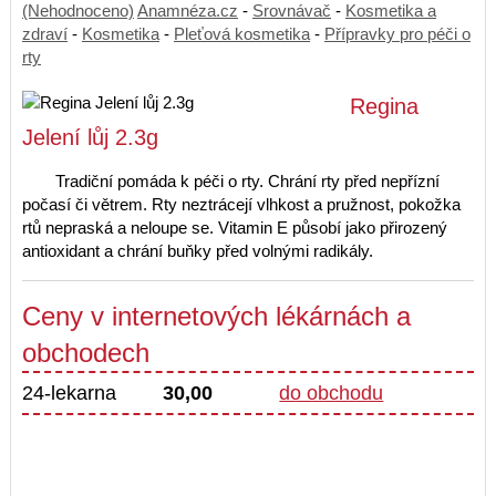
(Nehodnoceno)
Anamnéza.cz
-
Srovnávač
-
Kosmetika a
zdraví
-
Kosmetika
-
Pleťová kosmetika
-
Přípravky pro péči o
rty
Regina
Jelení lůj 2.3g
Tradiční pomáda k péči o rty. Chrání rty před nepřízní
počasí či větrem. Rty neztrácejí vlhkost a pružnost, pokožka
rtů nepraská a neloupe se. Vitamin E působí jako přirozený
antioxidant a chrání buňky před volnými radikály.
Ceny v internetových lékárnách a
obchodech
24-lekarna
30,00
do obchodu