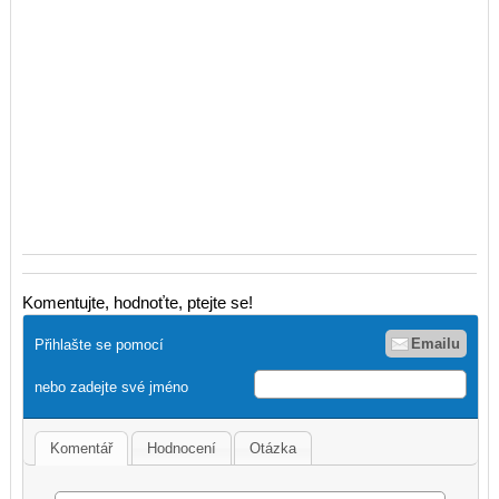
Komentujte, hodnoťte, ptejte se!
Emailu
Přihlašte se pomocí
nebo zadejte své jméno
Komentář
Hodnocení
Otázka