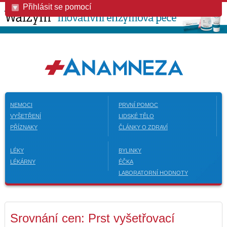
Přihlásit se pomocí
NEMOCI
PRVNÍ POMOC
VYŠETŘENÍ
LIDSKÉ TĚLO
PŘÍZNAKY
ČLÁNKY O ZDRAVÍ
LÉKY
BYLINKY
LÉKÁRNY
ÉČKA
LABORATORNÍ HODNOTY
Srovnání cen: Prst vyšetřovací