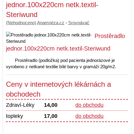
jednor.100x220cm netk.textil-
Steriwund
(Nehodnoceno)
Anamnéza.cz
-
Srovnávač
Prostěradlo
jednor.100x220cm netk.textil-Steriwund
Prostěradlo (podložka) pod pacienta jednorázové je
vyrobeno z netkané textilie bílé barvy v gramáži 20g/m2.
Ceny v internetových lékárnách a
obchodech
Zdraví-Léky
14,00
do obchodu
topleky
17,00
do obchodu