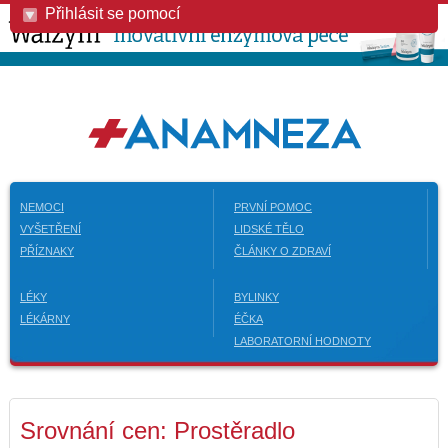
Přihlásit se pomocí
NEMOCI
PRVNÍ POMOC
VYŠETŘENÍ
LIDSKÉ TĚLO
PŘÍZNAKY
ČLÁNKY O ZDRAVÍ
LÉKY
BYLINKY
LÉKÁRNY
ÉČKA
LABORATORNÍ HODNOTY
Srovnání cen: Prostěradlo