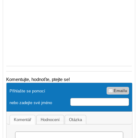
Komentujte, hodnoťte, ptejte se!
Emailu
Přihlašte se pomocí
nebo zadejte své jméno
Komentář
Hodnocení
Otázka