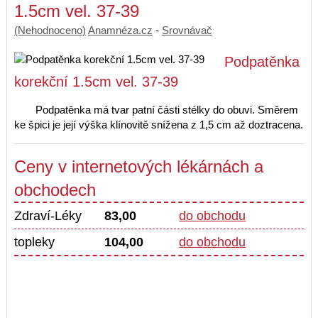
1.5cm vel. 37-39
(Nehodnoceno)
Anamnéza.cz
-
Srovnávač
Podpatěnka
korekční 1.5cm vel. 37-39
Podpatěnka má tvar patní části stélky do obuvi. Směrem
ke špici je její výška klínovitě snížena z 1,5 cm až doztracena.
Ceny v internetových lékárnách a
obchodech
Zdraví-Léky
83,00
do obchodu
topleky
104,00
do obchodu