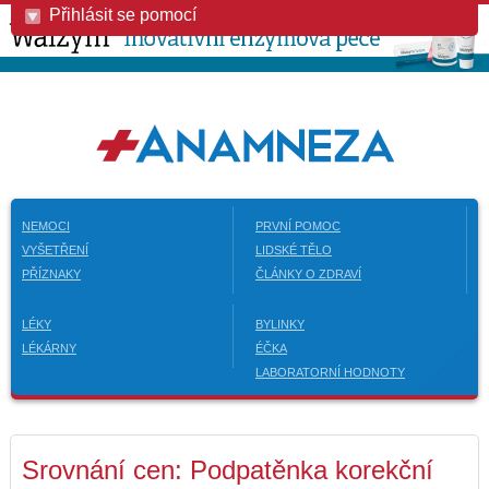
Přihlásit se pomocí
NEMOCI
PRVNÍ POMOC
VYŠETŘENÍ
LIDSKÉ TĚLO
PŘÍZNAKY
ČLÁNKY O ZDRAVÍ
LÉKY
BYLINKY
LÉKÁRNY
ÉČKA
LABORATORNÍ HODNOTY
Srovnání cen: Podpatěnka korekční