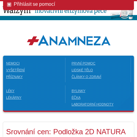
Přihlásit se pomocí
NEMOCI
PRVNÍ POMOC
VYŠETŘENÍ
LIDSKÉ TĚLO
PŘÍZNAKY
ČLÁNKY O ZDRAVÍ
LÉKY
BYLINKY
LÉKÁRNY
ÉČKA
LABORATORNÍ HODNOTY
Srovnání cen: Podložka 2D NATURA