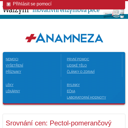
Přihlásit se pomocí
NEMOCI
PRVNÍ POMOC
VYŠETŘENÍ
LIDSKÉ TĚLO
PŘÍZNAKY
ČLÁNKY O ZDRAVÍ
LÉKY
BYLINKY
LÉKÁRNY
ÉČKA
LABORATORNÍ HODNOTY
Srovnání cen: Pectol-pomerančový