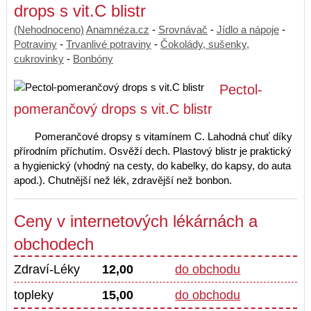
drops s vit.C blistr
(Nehodnoceno)
Anamnéza.cz
-
Srovnávač
-
Jídlo a nápoje
-
Potraviny
-
Trvanlivé potraviny
-
Čokolády, sušenky,
cukrovinky
-
Bonbóny
Pectol-
pomerančový drops s vit.C blistr
Pomerančové dropsy s vitamínem C. Lahodná chuť díky
přírodním příchutím. Osvěží dech. Plastový blistr je praktický
a hygienický (vhodný na cesty, do kabelky, do kapsy, do auta
apod.). Chutnější než lék, zdravější než bonbon.
Ceny v internetových lékárnách a
obchodech
Zdraví-Léky
12,00
do obchodu
topleky
15,00
do obchodu