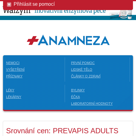
Přihlásit se pomocí
NEMOCI
PRVNÍ POMOC
VYŠETŘENÍ
LIDSKÉ TĚLO
PŘÍZNAKY
ČLÁNKY O ZDRAVÍ
LÉKY
BYLINKY
LÉKÁRNY
ÉČKA
LABORATORNÍ HODNOTY
Srovnání cen: PREVAPIS ADULTS