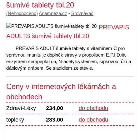
šumivé tablety tbl.20
(Nehodnoceno)
Anamnéza.cz
-
Srovnávač
PREVAPIS
ADULTS šumivé tablety tbl.20
PREVAPIS ADULT šumivé tablety s vitamínem C pro
správnou imunitu je doplněk stravy s propolisem E.P.I.D.®,
enzymem serapeptázou, N-acetylcysteinem, šípkovou růží a
ďáblovým drápem. Se sladidlem ze stévie.
Ceny v internetových lékárnách a
obchodech
Zdraví-Léky
234,00
do obchodu
topleky
283,00
do obchodu