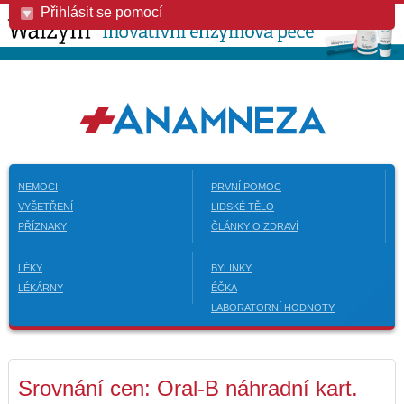
Přihlásit se pomocí
NEMOCI
PRVNÍ POMOC
VYŠETŘENÍ
LIDSKÉ TĚLO
PŘÍZNAKY
ČLÁNKY O ZDRAVÍ
LÉKY
BYLINKY
LÉKÁRNY
ÉČKA
LABORATORNÍ HODNOTY
Srovnání cen: Oral-B náhradní kart.