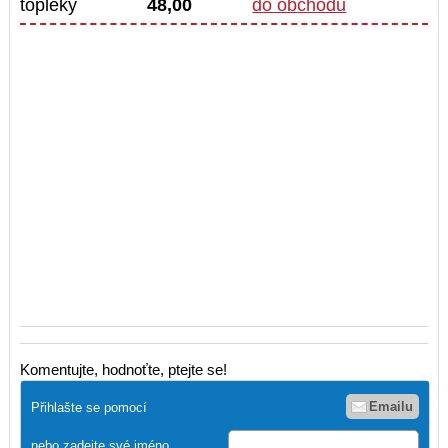
topleky
48,00
do obchodu
Komentujte, hodnoťte, ptejte se!
Emailu
Přihlašte se pomocí
nebo zadejte své jméno