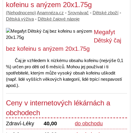
kofeinu s anýzem 20x1.75g
(Nehodnoceno)
Anamnéza.cz
-
Srovnávač
-
Dětské zboží
-
Dětská výživa
-
Dětské čajové nápoje
Megafyt
Dětský čaj
bez kofeinu s anýzem 20x1.75g
Čaj je vzhledem k nízkému obsahu kofeinu (nejvýše 0,1
%) určen pro děti od 6 měsíců. Mohou jej používat i ti
spotřebitelé, kterým může vysoký obsah kofeinu uškodit
(např. lidé vyšších věkových kategorií, lidé trpící nespavostí
apod.).
Ceny v internetových lékárnách a
obchodech
Zdraví-Léky
40,00
do obchodu