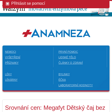
Přihlásit se pomocí
NEMOCI
PRVNÍ POMOC
VYŠETŘENÍ
LIDSKÉ TĚLO
PŘÍZNAKY
ČLÁNKY O ZDRAVÍ
LÉKY
BYLINKY
LÉKÁRNY
ÉČKA
LABORATORNÍ HODNOTY
Srovnání cen: Megafyt Dětský čaj bez