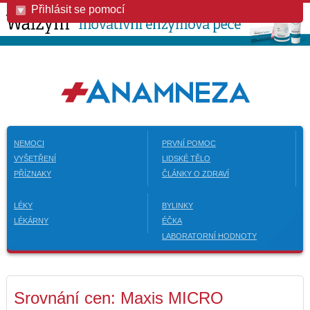
Přihlásit se pomocí
NEMOCI
PRVNÍ POMOC
VYŠETŘENÍ
LIDSKÉ TĚLO
PŘÍZNAKY
ČLÁNKY O ZDRAVÍ
LÉKY
BYLINKY
LÉKÁRNY
ÉČKA
LABORATORNÍ HODNOTY
Srovnání cen: Maxis MICRO