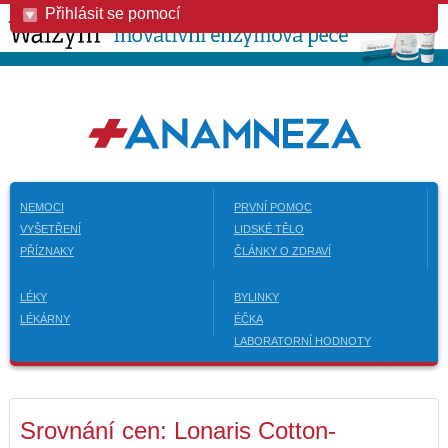
Přihlásit se pomocí
NEMOCI
PRVNÍ POMOC
VYŠETŘENÍ
LIDSKÉ TĚLO
PŘÍZNAKY
ČLÁNKY O ZDRAVÍ
LÉKY
BYLINKY
LÉKÁRNY
ÉČKA
LABORATORNÍ HODNOTY
Srovnání cen: Lonaris Cotton-