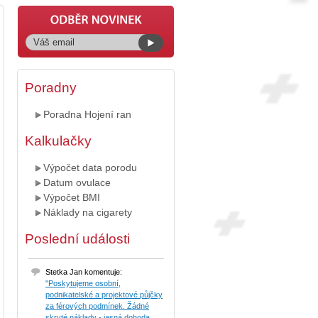
Poradny
Poradna Hojení ran
Kalkulačky
Výpočet data porodu
Datum ovulace
Výpočet BMI
Náklady na cigarety
Poslední události
Stetka Jan komentuje:
"Poskytujeme osobní,
podnikatelské a projektové půjčky
za férových podmínek. Žádné
skryté náklady - jasná dohoda