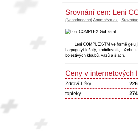
Srovnání cen: Leni 
(Nehodnoceno)
Anamnéza.cz
-
Srovnáv
Leni COMPLEX-TM ve formě gelu je 
harpagofyt ležatý, kadidlovník, tužebník
bolestivých kloubů, vazů a šlach.
Ceny v internetových
Zdraví-Léky
226
topleky
274