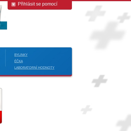
Přihlásit se pomocí
BYLINKY
ÉČKA
LABORATORNÍ HODNOTY