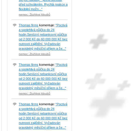
před schválením. Rychlá reakce a
flexibilní možn..."
nemoc: Ztuhlost kloubů
Thomas firms
komentuje:
"Poctivá
a spolehlivá půjčka do 24
hodin.Seriózní nebankovní půjčka
od 2 000 Kč do 60 000 000 Kč bez
nutnosti zajištění. Vyžadován
pravidelný měsíční příjem a če..."
nemoc: Ztuhlost kloubů
Thomas firms
komentuje:
"Poctivá
a spolehlivá půjčka do 24
hodin.Seriózní nebankovní půjčka
od 2 000 Kč do 60 000 000 Kč bez
nutnosti zajištění. Vyžadován
pravidelný měsíční příjem a če..."
nemoc: Ztuhlost kloubů
Thomas firms
komentuje:
"Poctivá
a spolehlivá půjčka do 24
hodin.Seriózní nebankovní půjčka
od 2 000 Kč do 60 000 000 Kč bez
nutnosti zajištění. Vyžadován
pravidelný měsíční příjem a če..."