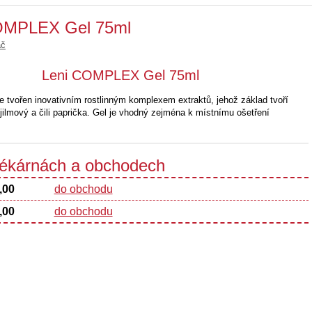
COMPLEX Gel 75ml
ač
Leni COMPLEX Gel 75ml
tvořen inovativním rostlinným komplexem extraktů, jehož základ tvoří
 jilmový a čili paprička. Gel je vhodný zejména k místnímu ošetření
 lékárnách a obchodech
,00
do obchodu
,00
do obchodu