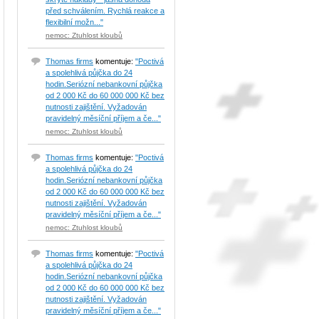
před schválením. Rychlá reakce a
flexibilní možn..."
nemoc: Ztuhlost kloubů
Thomas firms
komentuje:
"Poctivá
a spolehlivá půjčka do 24
hodin.Seriózní nebankovní půjčka
od 2 000 Kč do 60 000 000 Kč bez
nutnosti zajištění. Vyžadován
pravidelný měsíční příjem a če..."
nemoc: Ztuhlost kloubů
Thomas firms
komentuje:
"Poctivá
a spolehlivá půjčka do 24
hodin.Seriózní nebankovní půjčka
od 2 000 Kč do 60 000 000 Kč bez
nutnosti zajištění. Vyžadován
pravidelný měsíční příjem a če..."
nemoc: Ztuhlost kloubů
Thomas firms
komentuje:
"Poctivá
a spolehlivá půjčka do 24
hodin.Seriózní nebankovní půjčka
od 2 000 Kč do 60 000 000 Kč bez
nutnosti zajištění. Vyžadován
pravidelný měsíční příjem a če..."