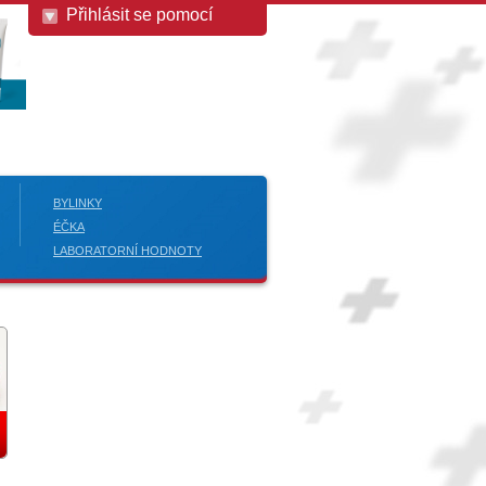
Přihlásit se pomocí
BYLINKY
ÉČKA
LABORATORNÍ HODNOTY