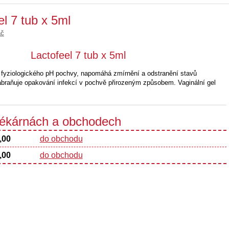
l 7 tub x 5ml
ač
Lactofeel 7 tub x 5ml
 fyziologického pH pochvy, napomáhá zmírnění a odstranění stavů
Zabraňuje opakování infekcí v pochvě přirozeným způsobem. Vaginální gel
 lékárnách a obchodech
,00
do obchodu
,00
do obchodu