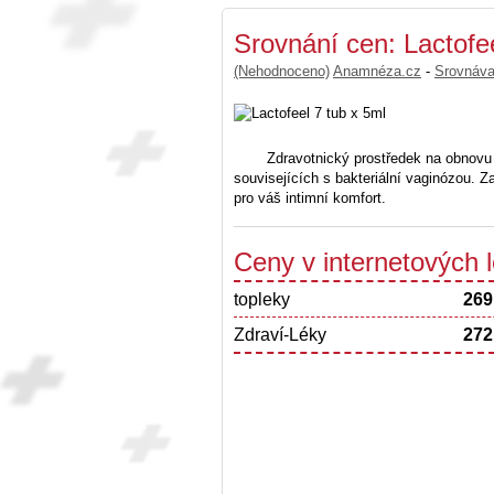
Srovnání cen: Lactofee
(Nehodnoceno)
Anamnéza.cz
-
Srovnáv
Zdravotnický prostředek na obnovu
souvisejících s bakteriální vaginózou. 
pro váš intimní komfort.
Ceny v internetových
topleky
269
Zdraví-Léky
272