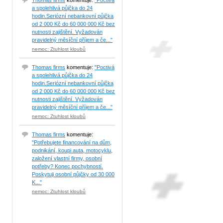
Thomas firms
komentuje:
"Poctivá
a spolehlivá půjčka do 24
hodin.Seriózní nebankovní půjčka
od 2 000 Kč do 60 000 000 Kč bez
nutnosti zajištění. Vyžadován
pravidelný měsíční příjem a če..."
nemoc: Ztuhlost kloubů
Thomas firms
komentuje:
"Poctivá
a spolehlivá půjčka do 24
hodin.Seriózní nebankovní půjčka
od 2 000 Kč do 60 000 000 Kč bez
nutnosti zajištění. Vyžadován
pravidelný měsíční příjem a če..."
nemoc: Ztuhlost kloubů
Thomas firms
komentuje:
"Potřebujete financování na dům,
podnikání, koupi auta, motocyklu,
založení vlastní firmy, osobní
potřeby? Konec pochybností.
Poskytuji osobní půjčky od 30 000
K..."
nemoc: Ztuhlost kloubů