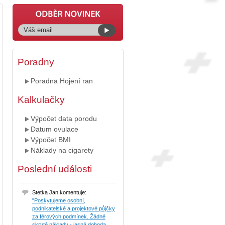
Poradny
Poradna Hojení ran
Kalkulačky
Výpočet data porodu
Datum ovulace
Výpočet BMI
Náklady na cigarety
Poslední události
Stetka Jan komentuje:
"Poskytujeme osobní,
podnikatelské a projektové půjčky
za férových podmínek. Žádné
skryté náklady - jasná dohoda