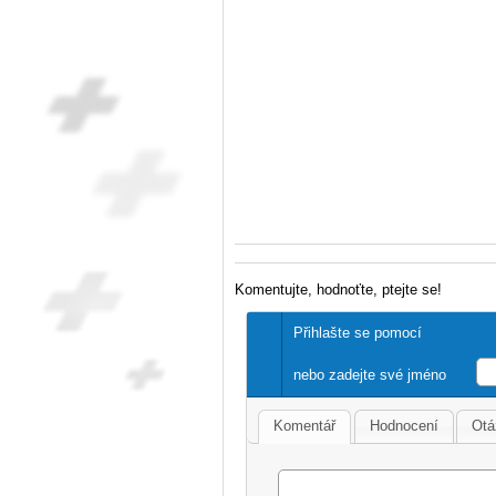
Komentujte, hodnoťte, ptejte se!
Přihlašte se pomocí
nebo zadejte své jméno
Komentář
Hodnocení
Otá