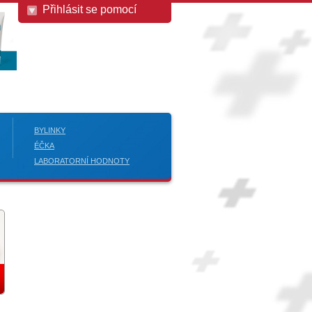
Přihlásit se pomocí
BYLINKY
ÉČKA
LABORATORNÍ HODNOTY