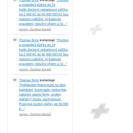
Thomas firms
komentuje:
"Poctivá
a spolehlivá půjčka do 24
hodin.Seriózní nebankovní půjčka
od 2 000 Kč do 60 000 000 Kč bez
nutnosti zajištění. Vyžadován
pravidelný měsíční příjem a če..."
nemoc: Ztuhlost kloubů
Thomas firms
komentuje:
"Poctivá
a spolehlivá půjčka do 24
hodin.Seriózní nebankovní půjčka
od 2 000 Kč do 60 000 000 Kč bez
nutnosti zajištění. Vyžadován
pravidelný měsíční příjem a če..."
nemoc: Ztuhlost kloubů
Thomas firms
komentuje:
"Potřebujete financování na dům,
podnikání, koupi auta, motocyklu,
založení vlastní firmy, osobní
potřeby? Konec pochybností.
Poskytuji osobní půjčky od 30 000
K..."
nemoc: Ztuhlost kloubů