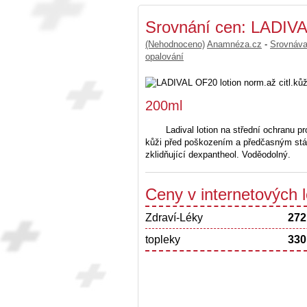
Srovnání cen: LADIVAL
(Nehodnoceno)
Anamnéza.cz
-
Srovnáv
opalování
200ml
Ladival lotion na střední ochranu p
kůži před poškozením a předčasným stá
zklidňující dexpantheol. Voděodolný.
Ceny v internetových
Zdraví-Léky
272
topleky
330