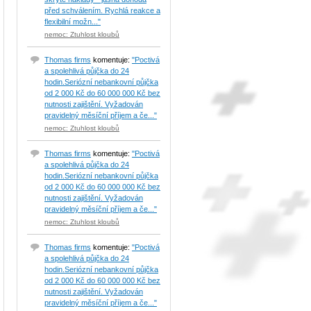
před schválením. Rychlá reakce a
flexibilní možn..."
nemoc: Ztuhlost kloubů
Thomas firms
komentuje:
"Poctivá
a spolehlivá půjčka do 24
hodin.Seriózní nebankovní půjčka
od 2 000 Kč do 60 000 000 Kč bez
nutnosti zajištění. Vyžadován
pravidelný měsíční příjem a če..."
nemoc: Ztuhlost kloubů
Thomas firms
komentuje:
"Poctivá
a spolehlivá půjčka do 24
hodin.Seriózní nebankovní půjčka
od 2 000 Kč do 60 000 000 Kč bez
nutnosti zajištění. Vyžadován
pravidelný měsíční příjem a če..."
nemoc: Ztuhlost kloubů
Thomas firms
komentuje:
"Poctivá
a spolehlivá půjčka do 24
hodin.Seriózní nebankovní půjčka
od 2 000 Kč do 60 000 000 Kč bez
nutnosti zajištění. Vyžadován
pravidelný měsíční příjem a če..."