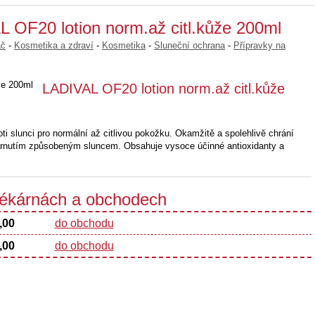
 OF20 lotion norm.až citl.kůže 200ml
ač
-
Kosmetika a zdraví
-
Kosmetika
-
Sluneční ochrana
-
Přípravky na
LADIVAL OF20 lotion norm.až citl.kůže
roti slunci pro normální až citlivou pokožku. Okamžitě a spolehlivě chrání
rnutím způsobeným sluncem. Obsahuje vysoce účinné antioxidanty a
 lékárnách a obchodech
,00
do obchodu
,00
do obchodu