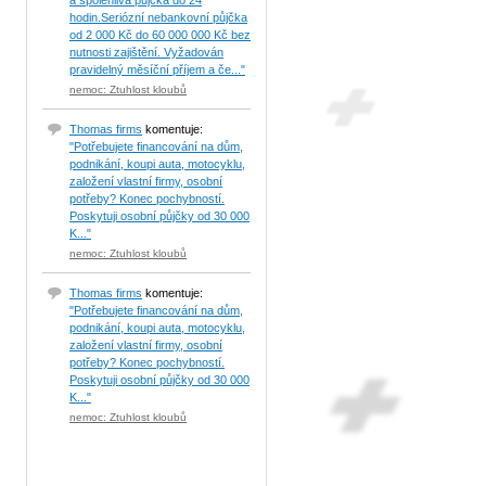
a spolehlivá půjčka do 24
hodin.Seriózní nebankovní půjčka
od 2 000 Kč do 60 000 000 Kč bez
nutnosti zajištění. Vyžadován
pravidelný měsíční příjem a če..."
nemoc: Ztuhlost kloubů
Thomas firms
komentuje:
"Potřebujete financování na dům,
podnikání, koupi auta, motocyklu,
založení vlastní firmy, osobní
potřeby? Konec pochybností.
Poskytuji osobní půjčky od 30 000
K..."
nemoc: Ztuhlost kloubů
Thomas firms
komentuje:
"Potřebujete financování na dům,
podnikání, koupi auta, motocyklu,
založení vlastní firmy, osobní
potřeby? Konec pochybností.
Poskytuji osobní půjčky od 30 000
K..."
nemoc: Ztuhlost kloubů