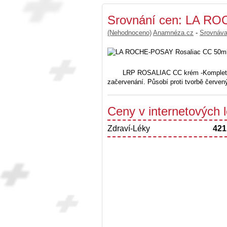
Srovnání cen: LA R
(Nehodnoceno)
Anamnéza.cz
-
Srovnáv
LRP ROSALIAC CC krém -Kompletní s
začervenání. Působí proti tvorbě červený
Ceny v internetových
Zdraví-Léky
421