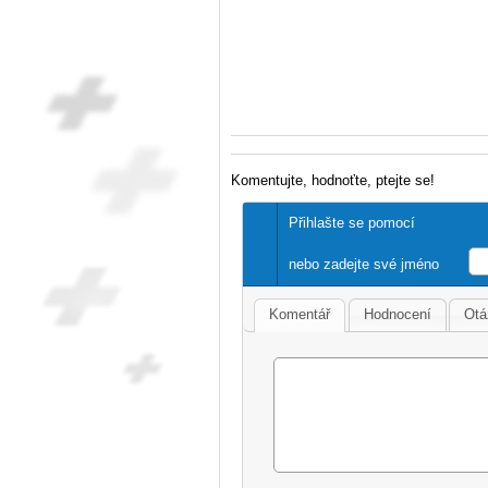
Komentujte, hodnoťte, ptejte se!
Přihlašte se pomocí
nebo zadejte své jméno
Komentář
Hodnocení
Otá