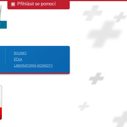
Přihlásit se pomocí
BYLINKY
ÉČKA
LABORATORNÍ HODNOTY