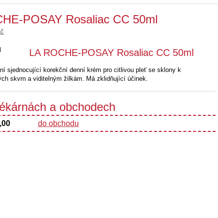
OCHE-POSAY Rosaliac CC 50ml
ač
LA ROCHE-POSAY Rosaliac CC 50ml
jednocující korekční denní krém pro citlivou pleť se sklony k
ch skvrn a viditelným žilkám. Má zklidňující účinek.
 lékárnách a obchodech
,00
do obchodu