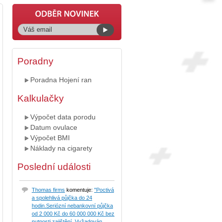
Poradny
Poradna Hojení ran
Kalkulačky
Výpočet data porodu
Datum ovulace
Výpočet BMI
Náklady na cigarety
Poslední události
Thomas firms
komentuje:
"Poctivá
a spolehlivá půjčka do 24
hodin.Seriózní nebankovní půjčka
od 2 000 Kč do 60 000 000 Kč bez
nutnosti zajištění. Vyžadován