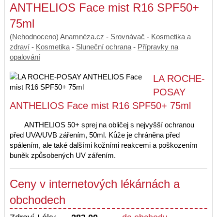
ANTHELIOS Face mist R16 SPF50+
75ml
(Nehodnoceno)
Anamnéza.cz
-
Srovnávač
-
Kosmetika a
zdraví
-
Kosmetika
-
Sluneční ochrana
-
Přípravky na
opalování
LA ROCHE-
POSAY
ANTHELIOS Face mist R16 SPF50+ 75ml
ANTHELIOS 50+ sprej na obličej s nejvyšší ochranou
před UVA/UVB zářením, 50ml. Kůže je chráněna před
spálením, ale také dalšími kožními reakcemi a poškozením
buněk způsobených UV zářením.
Ceny v internetových lékárnách a
obchodech