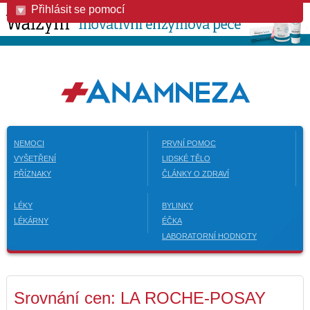
Přihlásit se pomocí
NEMOCI
PRVNÍ POMOC
VYŠETŘENÍ
LIDSKÉ TĚLO
PŘÍZNAKY
ČLÁNKY O ZDRAVÍ
LÉKY
BYLINKY
LÉKÁRNY
ÉČKA
LABORATORNÍ HODNOTY
Srovnání cen: LA ROCHE-POSAY