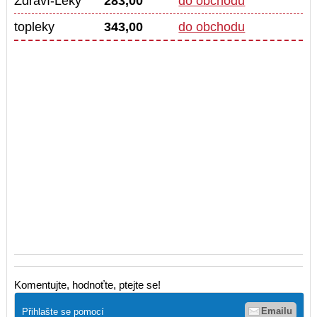
Zdraví-Léky
283,00
do obchodu
topleky
343,00
do obchodu
Komentujte, hodnoťte, ptejte se!
Emailu
Přihlašte se pomocí