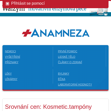
Přihlásit se pomocí
NEMOCI
PRVNÍ POMOC
VYŠETŘENÍ
LIDSKÉ TĚLO
PŘÍZNAKY
ČLÁNKY O ZDRAVÍ
LÉKY
BYLINKY
LÉKÁRNY
ÉČKA
LABORATORNÍ HODNOTY
Srovnání cen: Kosmetic.tampóny