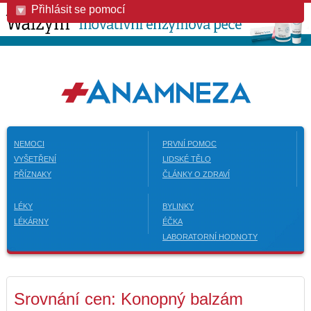
Přihlásit se pomocí
NEMOCI
PRVNÍ POMOC
VYŠETŘENÍ
LIDSKÉ TĚLO
PŘÍZNAKY
ČLÁNKY O ZDRAVÍ
LÉKY
BYLINKY
LÉKÁRNY
ÉČKA
LABORATORNÍ HODNOTY
Srovnání cen: Konopný balzám