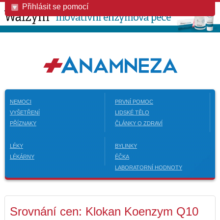
Přihlásit se pomocí
NEMOCI
PRVNÍ POMOC
VYŠETŘENÍ
LIDSKÉ TĚLO
PŘÍZNAKY
ČLÁNKY O ZDRAVÍ
LÉKY
BYLINKY
LÉKÁRNY
ÉČKA
LABORATORNÍ HODNOTY
Srovnání cen: Klokan Koenzym Q10