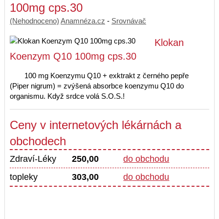
100mg cps.30
(Nehodnoceno)
Anamnéza.cz
-
Srovnávač
Klokan
Koenzym Q10 100mg cps.30
100 mg Koenzymu Q10 + exktrakt z černého pepře
(Piper nigrum) = zvýšená absorbce koenzymu Q10 do
organismu. Když srdce volá S.O.S.!
Ceny v internetových lékárnách a
obchodech
Zdraví-Léky
250,00
do obchodu
topleky
303,00
do obchodu