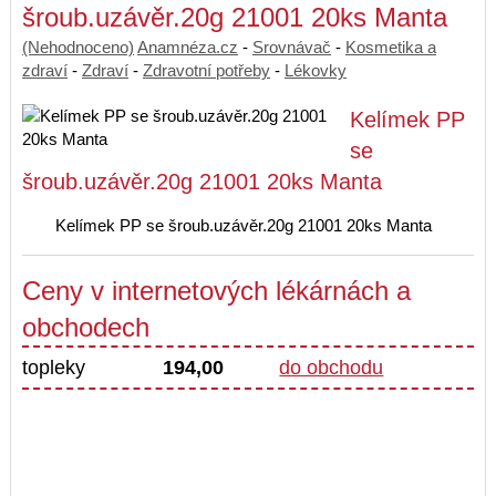
šroub.uzávěr.20g 21001 20ks Manta
(Nehodnoceno)
Anamnéza.cz
-
Srovnávač
-
Kosmetika a
zdraví
-
Zdraví
-
Zdravotní potřeby
-
Lékovky
Kelímek PP
se
šroub.uzávěr.20g 21001 20ks Manta
Kelímek PP se šroub.uzávěr.20g 21001 20ks Manta
Ceny v internetových lékárnách a
obchodech
topleky
194,00
do obchodu