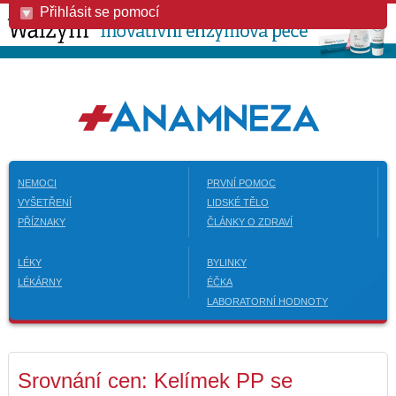
Přihlásit se pomocí
NEMOCI
PRVNÍ POMOC
VYŠETŘENÍ
LIDSKÉ TĚLO
PŘÍZNAKY
ČLÁNKY O ZDRAVÍ
LÉKY
BYLINKY
LÉKÁRNY
ÉČKA
LABORATORNÍ HODNOTY
Srovnání cen: Kelímek PP se