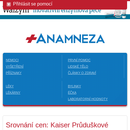
Přihlásit se pomocí
NEMOCI
PRVNÍ POMOC
VYŠETŘENÍ
LIDSKÉ TĚLO
PŘÍZNAKY
ČLÁNKY O ZDRAVÍ
LÉKY
BYLINKY
LÉKÁRNY
ÉČKA
LABORATORNÍ HODNOTY
Srovnání cen: Kaiser Průduškové