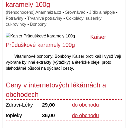
karamely 100g
(Nehodnoceno)
Anamnéza.cz
-
Srovnávač
-
Jídlo a nápoje
-
Potraviny
-
Trvanlivé potraviny
-
Čokolády, sušenky,
cukrovinky
-
Bonbóny
Kaiser
Průduškové karamely 100g
Vitamínové bonbony. Bonbóny Kaiser proti kašli využívají
vybrané bylinné extrakty (výtažky) a éterické oleje, proto
blahodárně působí na dýchací cesty.
Ceny v internetových lékárnách a
obchodech
Zdraví-Léky
29,00
do obchodu
topleky
36,00
do obchodu