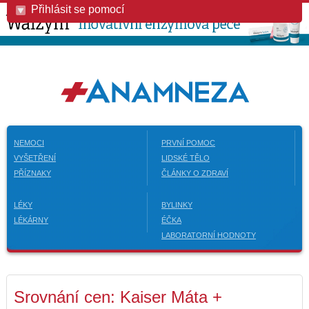
Přihlásit se pomocí
NEMOCI
PRVNÍ POMOC
VYŠETŘENÍ
LIDSKÉ TĚLO
PŘÍZNAKY
ČLÁNKY O ZDRAVÍ
LÉKY
BYLINKY
LÉKÁRNY
ÉČKA
LABORATORNÍ HODNOTY
Srovnání cen: Kaiser Máta +