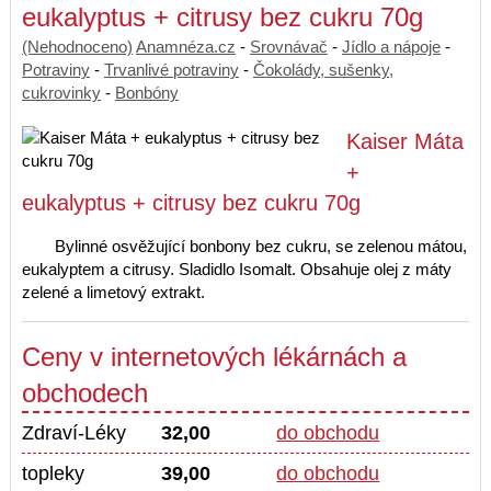
eukalyptus + citrusy bez cukru 70g
(Nehodnoceno)
Anamnéza.cz
-
Srovnávač
-
Jídlo a nápoje
-
Potraviny
-
Trvanlivé potraviny
-
Čokolády, sušenky,
cukrovinky
-
Bonbóny
Kaiser Máta
+
eukalyptus + citrusy bez cukru 70g
Bylinné osvěžující bonbony bez cukru, se zelenou mátou,
eukalyptem a citrusy. Sladidlo Isomalt. Obsahuje olej z máty
zelené a limetový extrakt.
Ceny v internetových lékárnách a
obchodech
Zdraví-Léky
32,00
do obchodu
topleky
39,00
do obchodu