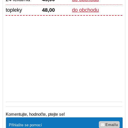
topleky
48,00
do obchodu
Komentujte, hodnoťte, ptejte se!
Emailu
Přihlašte se pomocí