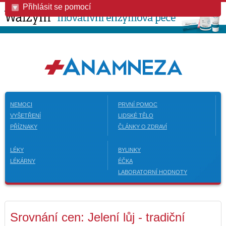
Přihlásit se pomocí
NEMOCI
PRVNÍ POMOC
VYŠETŘENÍ
LIDSKÉ TĚLO
PŘÍZNAKY
ČLÁNKY O ZDRAVÍ
LÉKY
BYLINKY
LÉKÁRNY
ÉČKA
LABORATORNÍ HODNOTY
Srovnání cen: Jelení lůj - tradiční