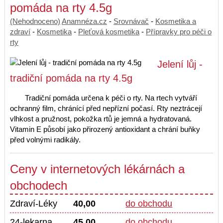
pomáda na rty 4.5g
(Nehodnoceno)
Anamnéza.cz
-
Srovnávač
-
Kosmetika a
zdraví
-
Kosmetika
-
Pleťová kosmetika
-
Přípravky pro péči o
rty
Jelení lůj -
tradiční pomáda na rty 4.5g
Tradiční pomáda určena k péči o rty. Na rtech vytváří
ochranný film, chránící před nepřízní počasí. Rty neztrácejí
vlhkost a pružnost, pokožka rtů je jemná a hydratovaná.
Vitamin E působí jako přirozený antioxidant a chrání buňky
před volnými radikály.
Ceny v internetových lékárnách a
obchodech
Zdraví-Léky
40,00
do obchodu
24-lekarna
45,00
do obchodu