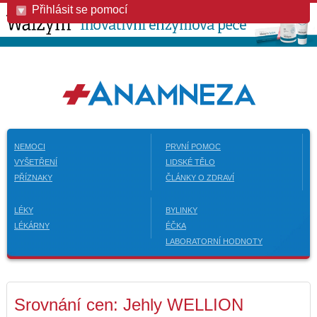
Přihlásit se pomocí
NEMOCI
PRVNÍ POMOC
VYŠETŘENÍ
LIDSKÉ TĚLO
PŘÍZNAKY
ČLÁNKY O ZDRAVÍ
LÉKY
BYLINKY
LÉKÁRNY
ÉČKA
LABORATORNÍ HODNOTY
Srovnání cen: Jehly WELLION