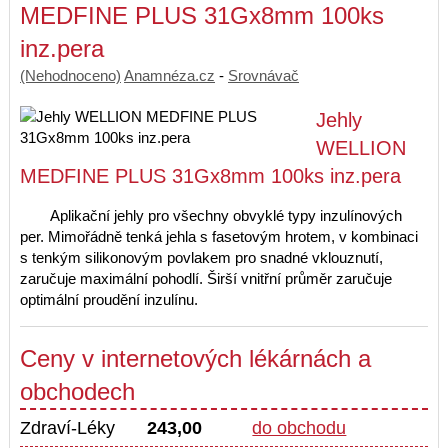
MEDFINE PLUS 31Gx8mm 100ks
inz.pera
(Nehodnoceno)
Anamnéza.cz
-
Srovnávač
Jehly
WELLION
MEDFINE PLUS 31Gx8mm 100ks inz.pera
Aplikační jehly pro všechny obvyklé typy inzulínových
per. Mimořádně tenká jehla s fasetovým hrotem, v kombinaci
s tenkým silikonovým povlakem pro snadné vklouznutí,
zaručuje maximální pohodlí. Širší vnitřní průměr zaručuje
optimální proudění inzulínu.
Ceny v internetových lékárnách a
obchodech
Zdraví-Léky
243,00
do obchodu